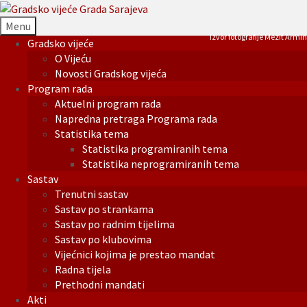
Menu
Izvor fotografije Mezit Armin
Gradsko vijeće
O Vijeću
Novosti Gradskog vijeća
Program rada
Aktuelni program rada
Napredna pretraga Programa rada
Statistika tema
Statistika programiranih tema
Statistika neprogramiranih tema
Sastav
Trenutni sastav
Sastav po strankama
Sastav po radnim tijelima
Sastav po klubovima
Vijećnici kojima je prestao mandat
Radna tijela
Prethodni mandati
Akti