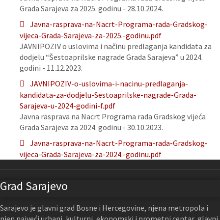
Grada Sarajeva za 2025. godinu - 28.10.2024.
Javna-rasprava-na-Nacrt-Programa-rada-Gradskog-
vijeca-Grada-Sarajeva-za-2025.-godinu.pdf
JAVNIPOZIV o uslovima i načinu predlaganja kandidata za
dodjelu “Šestoaprilske nagrade Grada Sarajeva” u 2024.
godini - 11.12.2023.
JAVNIPOZIV-o-uslovima-i-nacinu-predlaganja-
kandidata-za-dodjelu-Sestoaprilske-nagrade-Grada-
Sarajeva-u-2024-godini-f.pdf
Javna rasprava na Nacrt Programa rada Gradskog vijeća
Grada Sarajeva za 2024. godinu - 30.10.2023.
Javna-rasprava-na-Nacrt-Programa-rada-Gradskog-
vijeca-Grada-Sarajeva-za-2024.-godinu.pdf
Grad Sarajevo
Sarajevo je glavni grad Bosne i Hercegovine, njena metropola i
njen najveći urbani, kulturni, ekonomski i prometni centar, glavni