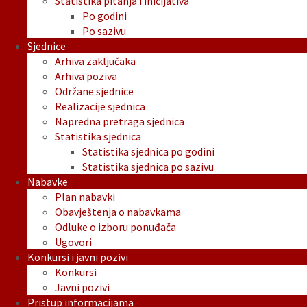
Statistika pitanja i inicijativa
Po godini
Po sazivu
Sjednice
Arhiva zaključaka
Arhiva poziva
Održane sjednice
Realizacije sjednica
Napredna pretraga sjednica
Statistika sjednica
Statistika sjednica po godini
Statistika sjednica po sazivu
Nabavke
Plan nabavki
Obavještenja o nabavkama
Odluke o izboru ponuđača
Ugovori
Konkursi i javni pozivi
Konkursi
Javni pozivi
Pristup informacijama