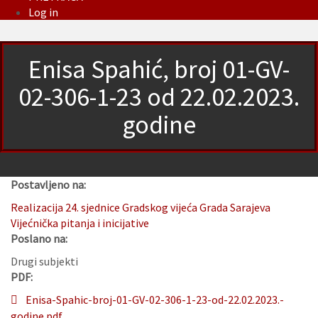
Log in
Enisa Spahić, broj 01-GV-
02-306-1-23 od 22.02.2023.
godine
Postavljeno na:
Realizacija 24. sjednice Gradskog vijeća Grada Sarajeva
Vijećnička pitanja i inicijative
Poslano na:
Drugi subjekti
PDF:
Enisa-Spahic-broj-01-GV-02-306-1-23-od-22.02.2023.-
godine.pdf