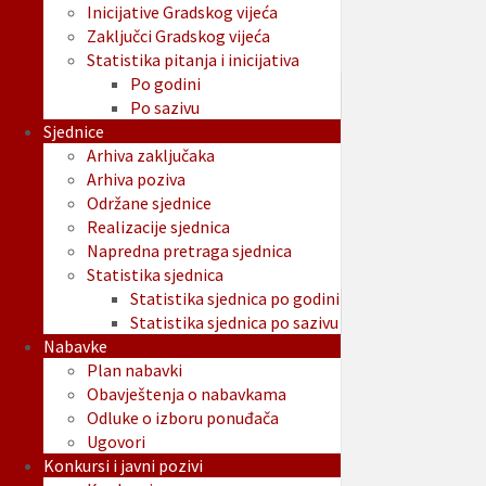
Inicijative Gradskog vijeća
Zaključci Gradskog vijeća
Statistika pitanja i inicijativa
Po godini
Po sazivu
Sjednice
Arhiva zaključaka
Arhiva poziva
Održane sjednice
Realizacije sjednica
Napredna pretraga sjednica
Statistika sjednica
Statistika sjednica po godini
Statistika sjednica po sazivu
Nabavke
Plan nabavki
Obavještenja o nabavkama
Odluke o izboru ponuđača
Ugovori
Konkursi i javni pozivi