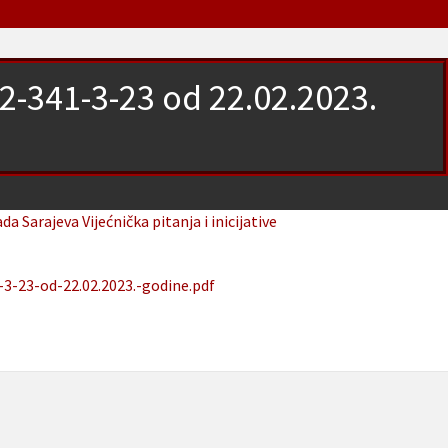
02-341-3-23 od 22.02.2023.
ada Sarajeva
Vijećnička pitanja i inicijative
3-23-od-22.02.2023.-godine.pdf