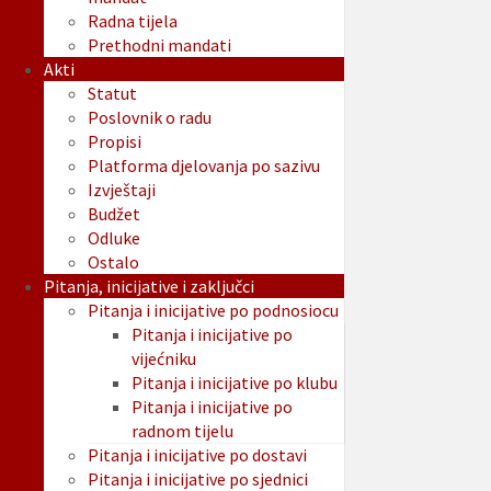
Radna tijela
Prethodni mandati
Akti
Statut
Poslovnik o radu
Propisi
Platforma djelovanja po sazivu
Izvještaji
Budžet
Odluke
Ostalo
Pitanja, inicijative i zaključci
Pitanja i inicijative po podnosiocu
Pitanja i inicijative po
vijećniku
Pitanja i inicijative po klubu
Pitanja i inicijative po
radnom tijelu
Pitanja i inicijative po dostavi
Pitanja i inicijative po sjednici