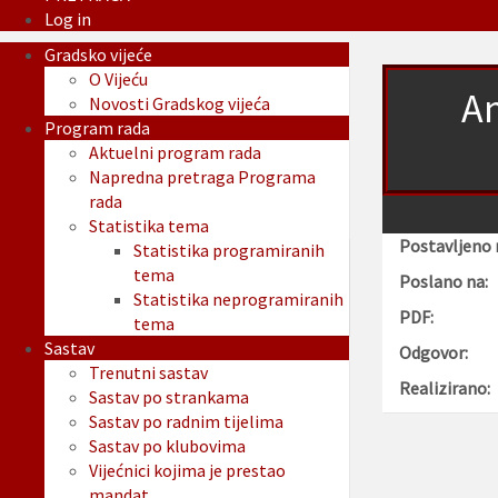
Log in
Gradsko vijeće
O Vijeću
Am
Novosti Gradskog vijeća
Program rada
Aktuelni program rada
Napredna pretraga Programa
rada
Statistika tema
Postavljeno 
Statistika programiranih
tema
Poslano na:
Statistika neprogramiranih
PDF:
tema
Sastav
Odgovor:
Trenutni sastav
Realizirano:
Sastav po strankama
Sastav po radnim tijelima
Sastav po klubovima
Vijećnici kojima je prestao
mandat