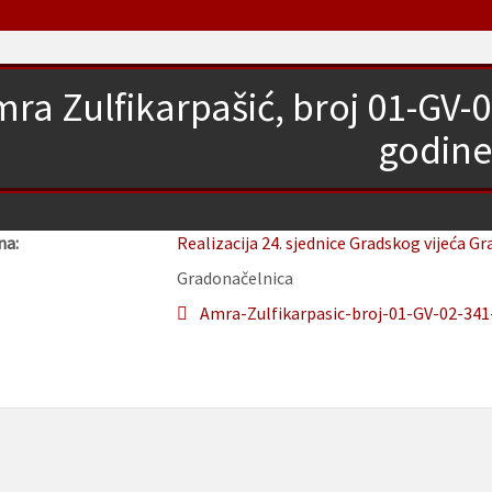
ra Zulfikarpašić, broj 01-GV-
godine
na:
Realizacija 24. sjednice Gradskog vijeća Gr
Gradonačelnica
Amra-Zulfikarpasic-broj-01-GV-02-341-