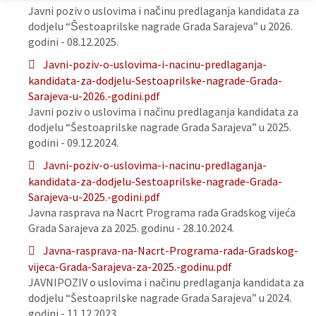
Javni poziv o uslovima i načinu predlaganja kandidata za
dodjelu “Šestoaprilske nagrade Grada Sarajeva” u 2026.
godini - 08.12.2025.
Javni-poziv-o-uslovima-i-nacinu-predlaganja-
kandidata-za-dodjelu-Sestoaprilske-nagrade-Grada-
Sarajeva-u-2026.-godini.pdf
Javni poziv o uslovima i načinu predlaganja kandidata za
dodjelu “Šestoaprilske nagrade Grada Sarajeva” u 2025.
godini - 09.12.2024.
Javni-poziv-o-uslovima-i-nacinu-predlaganja-
kandidata-za-dodjelu-Sestoaprilske-nagrade-Grada-
Sarajeva-u-2025.-godini.pdf
Javna rasprava na Nacrt Programa rada Gradskog vijeća
Grada Sarajeva za 2025. godinu - 28.10.2024.
Javna-rasprava-na-Nacrt-Programa-rada-Gradskog-
vijeca-Grada-Sarajeva-za-2025.-godinu.pdf
JAVNIPOZIV o uslovima i načinu predlaganja kandidata za
dodjelu “Šestoaprilske nagrade Grada Sarajeva” u 2024.
godini - 11.12.2023.