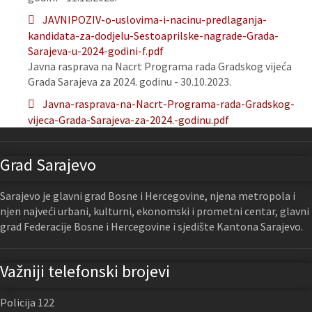
JAVNIPOZIV-o-uslovima-i-nacinu-predlaganja-
kandidata-za-dodjelu-Sestoaprilske-nagrade-Grada-
Sarajeva-u-2024-godini-f.pdf
Javna rasprava na Nacrt Programa rada Gradskog vijeća
Grada Sarajeva za 2024. godinu - 30.10.2023.
Javna-rasprava-na-Nacrt-Programa-rada-Gradskog-
vijeca-Grada-Sarajeva-za-2024.-godinu.pdf
Grad Sarajevo
Sarajevo je glavni grad Bosne i Hercegovine, njena metropola i
njen najveći urbani, kulturni, ekonomski i prometni centar, glavni
grad Federacije Bosne i Hercegovine i sjedište Kantona Sarajevo.
Važniji telefonski brojevi
Policija 122