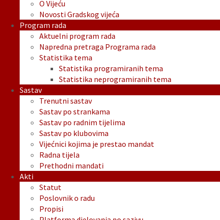
O Vijeću
Novosti Gradskog vijeća
Program rada
Aktuelni program rada
Napredna pretraga Programa rada
Statistika tema
Statistika programiranih tema
Statistika neprogramiranih tema
Sastav
Trenutni sastav
Sastav po strankama
Sastav po radnim tijelima
Sastav po klubovima
Vijećnici kojima je prestao mandat
Radna tijela
Prethodni mandati
Akti
Statut
Poslovnik o radu
Propisi
Platforma djelovanja po sazivu