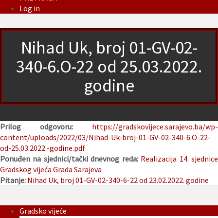
Log in
Nihad Uk, broj 01-GV-02-
340-6.O-22 od 25.03.2022.
godine
Prilog odgovoru:
https://gradskovijece.sarajevo.ba/wp-
content/uploads/2022/03/Nihad-Uk-broj-01-GV-02-340-6.O-22-
od-25.03.2022.-godine.pdf
Ponuđen na sjednici/tački dnevnog reda:
Realizacija 14. sjednic
Gradskog vijeća Grada Sarajeva
Pitanje:
Nihad Uk, broj 01-GV-02-340-6-22 od 23.02.2022. godine
Gradsko vijeće