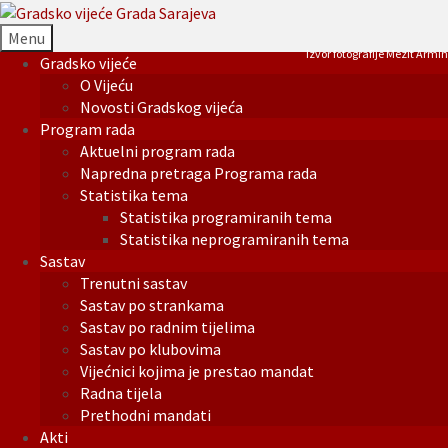
Menu
Izvor fotografije Mezit Armin
Gradsko vijeće
O Vijeću
Novosti Gradskog vijeća
Program rada
Aktuelni program rada
Napredna pretraga Programa rada
Statistika tema
Statistika programiranih tema
Statistika neprogramiranih tema
Sastav
Trenutni sastav
Sastav po strankama
Sastav po radnim tijelima
Sastav po klubovima
Vijećnici kojima je prestao mandat
Radna tijela
Prethodni mandati
Akti