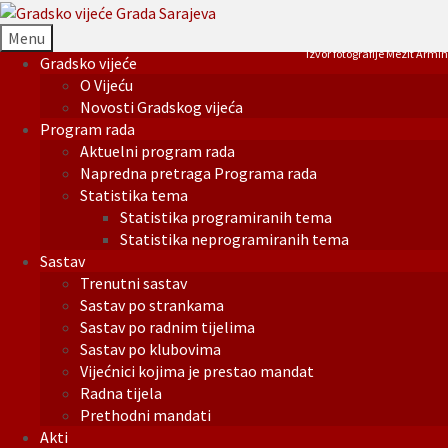
Menu
Izvor fotografije Mezit Armin
Gradsko vijeće
O Vijeću
Novosti Gradskog vijeća
Program rada
Aktuelni program rada
Napredna pretraga Programa rada
Statistika tema
Statistika programiranih tema
Statistika neprogramiranih tema
Sastav
Trenutni sastav
Sastav po strankama
Sastav po radnim tijelima
Sastav po klubovima
Vijećnici kojima je prestao mandat
Radna tijela
Prethodni mandati
Akti