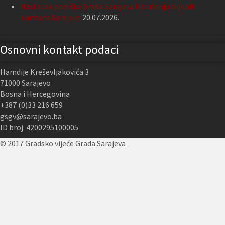
Nastavak podrške Grada Sarajeva Udruženju slijepih
Kantona Sarajevo
20.07.2026.
Osnovni kontakt podaci
Hamdije Kreševljakovića 3
71000 Sarajevo
Bosna i Hercegovina
+387 (0)33 216 659
gsgv@sarajevo.ba
ID broj: 4200295100005
© 2017 Gradsko vijeće Grada Sarajeva