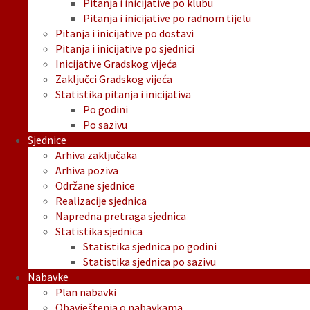
Pitanja i inicijative po klubu
Pitanja i inicijative po radnom tijelu
Pitanja i inicijative po dostavi
Pitanja i inicijative po sjednici
Inicijative Gradskog vijeća
Zaključci Gradskog vijeća
Statistika pitanja i inicijativa
Po godini
Po sazivu
Sjednice
Arhiva zaključaka
Arhiva poziva
Održane sjednice
Realizacije sjednica
Napredna pretraga sjednica
Statistika sjednica
Statistika sjednica po godini
Statistika sjednica po sazivu
Nabavke
Plan nabavki
Obavještenja o nabavkama