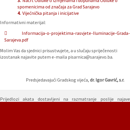
3.
Nacrt Odluke o izmjenama i dopunama Odluke o
spomenicima od značaja za Grad Sarajevo
4.
Vijećnička pitanja i inicijative
Informativni materijal:
Informacija-o-projektima-rasvjete-Iluminacije-Grada-
Sarajeva.pdf
Molim Vas da sjednici prisustvujete, a u slučaju spriječenosti
izostanak najavite putem e-maila pisarnica@sarajevo.ba.
Predsjedavajući Gradskog vijeća,
dr. Igor Gavrić, s.r.
Prijedlozi akata dostavljeni na razmatranje poslije najave
sjednice:
5.
Prijedlog Odluke o izmjenama i dopunama Odluke o
pristupanju izradi Regulacionog plana „Soukbunar“