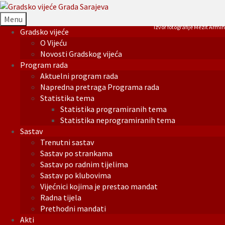
Menu
Izvor fotografije Mezit Armin
Gradsko vijeće
O Vijeću
Novosti Gradskog vijeća
Program rada
Aktuelni program rada
Napredna pretraga Programa rada
Statistika tema
Statistika programiranih tema
Statistika neprogramiranih tema
Sastav
Trenutni sastav
Sastav po strankama
Sastav po radnim tijelima
Sastav po klubovima
Vijećnici kojima je prestao mandat
Radna tijela
Prethodni mandati
Akti