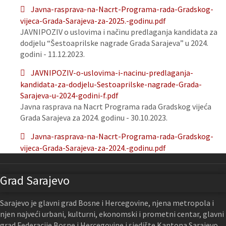
Javna-rasprava-na-Nacrt-Programa-rada-Gradskog-
vijeca-Grada-Sarajeva-za-2025.-godinu.pdf
JAVNIPOZIV o uslovima i načinu predlaganja kandidata za
dodjelu “Šestoaprilske nagrade Grada Sarajeva” u 2024.
godini - 11.12.2023.
JAVNIPOZIV-o-uslovima-i-nacinu-predlaganja-
kandidata-za-dodjelu-Sestoaprilske-nagrade-Grada-
Sarajeva-u-2024-godini-f.pdf
Javna rasprava na Nacrt Programa rada Gradskog vijeća
Grada Sarajeva za 2024. godinu - 30.10.2023.
Javna-rasprava-na-Nacrt-Programa-rada-Gradskog-
vijeca-Grada-Sarajeva-za-2024.-godinu.pdf
Grad Sarajevo
Sarajevo je glavni grad Bosne i Hercegovine, njena metropola i
njen najveći urbani, kulturni, ekonomski i prometni centar, glavni
grad Federacije Bosne i Hercegovine i sjedište Kantona Sarajevo.