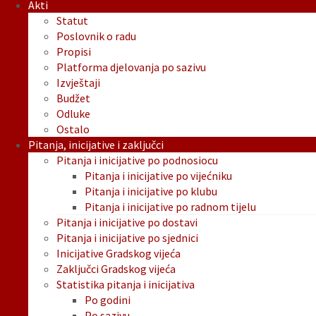
Akti
Statut
Poslovnik o radu
Propisi
Platforma djelovanja po sazivu
Izvještaji
Budžet
Odluke
Ostalo
Pitanja, inicijative i zaključci
Pitanja i inicijative po podnosiocu
Pitanja i inicijative po vijećniku
Pitanja i inicijative po klubu
Pitanja i inicijative po radnom tijelu
Pitanja i inicijative po dostavi
Pitanja i inicijative po sjednici
Inicijative Gradskog vijeća
Zaključci Gradskog vijeća
Statistika pitanja i inicijativa
Po godini
Po sazivu