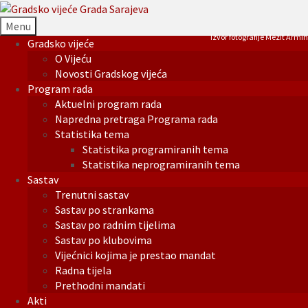
Menu
Izvor fotografije Mezit Armin
Gradsko vijeće
O Vijeću
Novosti Gradskog vijeća
Program rada
Aktuelni program rada
Napredna pretraga Programa rada
Statistika tema
Statistika programiranih tema
Statistika neprogramiranih tema
Sastav
Trenutni sastav
Sastav po strankama
Sastav po radnim tijelima
Sastav po klubovima
Vijećnici kojima je prestao mandat
Radna tijela
Prethodni mandati
Akti