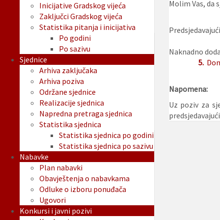
Molim Vas, da sj
Inicijative Gradskog vijeća
Zaključci Gradskog vijeća
Statistika pitanja i inicijativa
Predsjedavajući
Po godini
Po sazivu
Naknadno dodan
Sjednice
5.
Done
Arhiva zaključaka
Arhiva poziva
Napomena:
Održane sjednice
Realizacije sjednica
Uz poziv za sj
Napredna pretraga sjednica
predsjedavajuć
Statistika sjednica
Statistika sjednica po godini
Statistika sjednica po sazivu
Nabavke
Plan nabavki
Obavještenja o nabavkama
Odluke o izboru ponuđača
Ugovori
Konkursi i javni pozivi