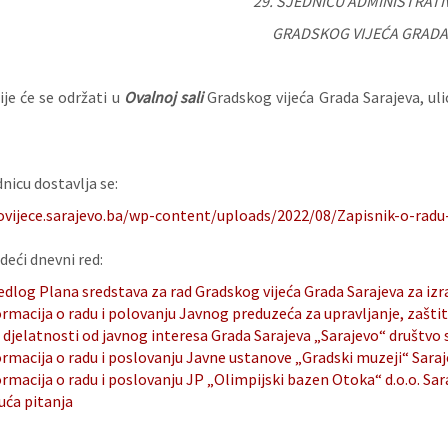
29.
SJEDNICU ADMINISTRATI
GRADSKOG VIJEĆA GRADA
je će se održati u
Ovalnoj sali
Gradskog vijeća Grada Sarajeva, ul
nicu dostavlja se:
ovijece.sarajevo.ba/wp-content/uploads/2022/08/Zapisnik-o-radu-
deći dnevni red:
edlog Plana sredstava za rad Gradskog vijeća Grada Sarajeva za iz
rmacija o radu i polovanju Javnog preduzeća za upravljanje, zaštit
 djelatnosti od javnog interesa Grada Sarajeva „Sarajevo“ društvo
rmacija o radu i poslovanju Javne ustanove „Gradski muzeji“ Saraje
rmacija o radu i poslovanju JP „Olimpijski bazen Otoka“ d.o.o. Sar
uća pitanja