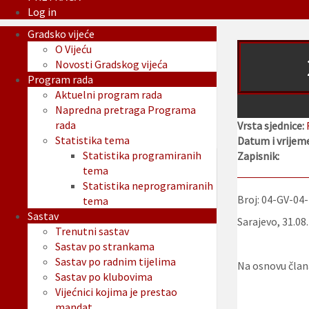
Log in
Gradsko vijeće
O Vijeću
Novosti Gradskog vijeća
Program rada
Aktuelni program rada
Napredna pretraga Programa
rada
Vrsta sjednice:
Statistika tema
Datum i vrijeme
Statistika programiranih
Zapisnik:
tema
Statistika neprogramiranih
Broj: 04-GV-04
tema
Sastav
Sarajevo, 31.08
Trenutni sastav
Sastav po strankama
Sastav po radnim tijelima
Na osnovu člana
Sastav po klubovima
Vijećnici kojima je prestao
mandat