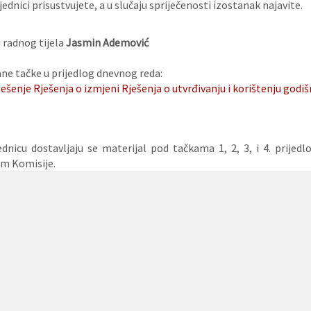
ednici prisustvujete, a u slučaju spriječenosti izostanak najavite.
 radnog tijela
Jasmin Ademović
e tačke u prijedlog dnevnog reda:
šenje Rješenja o izmjeni Rješenja o utvrđivanju i korištenju godi
ednicu dostavljaju se materijal pod tačkama 1, 2, 3, i 4. prije
im Komisije.