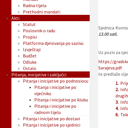
Radna tijela
Prethodni mandati
Akti
Statut
Sjednica Komisi
Poslovnik o radu
13.00 sati.
Propisi
Platforma djelovanja po sazivu
Izvještaji
Uz poziv za sjed
Budžet
https://gradsk
Odluke
Sarajeva.pdf
Ostalo
te predlaže slje
Pitanja, inicijative i zaključci
Pitanja i inicijative po podnosiocu
1.
Prij
Pitanja i inicijative po
2.
Info
vijećniku
drugih
Pitanja i inicijative po klubu
3.
Info
Pitanja i inicijative po
4.
Info
radnom tijelu
6.
Tek
Pitanja i inicijative po dostavi
Pitanja i inicijative po sjednici