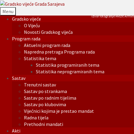
Menu
Izvor fotografije Mezit Armin
Gradsko vijeće
O Vijeću
Novosti Gradskog vijeća
Program rada
Aktuelni program rada
Napredna pretraga Programa rada
Statistika tema
Statistika programiranih tema
Statistika neprogramiranih tema
Sastav
Trenutni sastav
Sastav po strankama
Sastav po radnim tijelima
Sastav po klubovima
Vijećnici kojima je prestao mandat
Radna tijela
Prethodni mandati
Akti