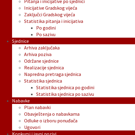
Pitanja i inicijative po sjednici
Inicijative Gradskog vijeća
Zaključci Gradskog vijeća
Statistika pitanja i inicijativa
Po godini
Po sazivu
Sjednice
Arhiva zaključaka
Arhiva poziva
Održane sjednice
Realizacije sjednica
Napredna pretraga sjednica
Statistika sjednica
Statistika sjednica po godini
Statistika sjednica po sazivu
Nabavke
Plan nabavki
Obavještenja o nabavkama
Odluke o izboru ponuđača
Ugovori
Konkursi i javni pozivi