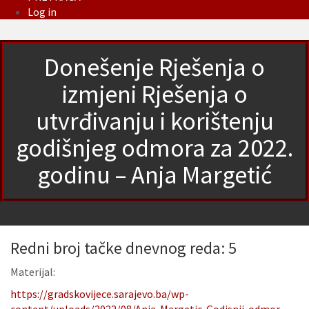
Log in
Donešenje Rješenja o
izmjeni Rješenja o
utvrđivanju i korištenju
godišnjeg odmora za 2022.
godinu – Anja Margetić
Redni broj tačke dnevnog reda: 5
Materijal:
https://gradskovijece.sarajevo.ba/wp-