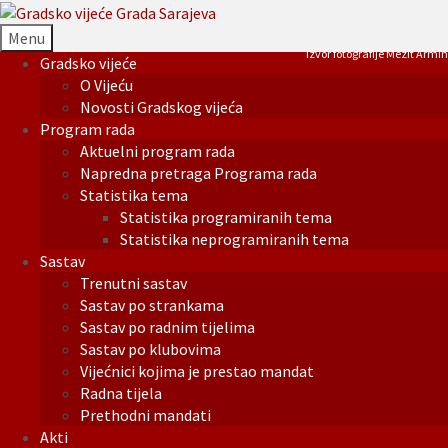
Menu
Izvor fotografije Mezit Armin
Gradsko vijeće
O Vijeću
Novosti Gradskog vijeća
Program rada
Aktuelni program rada
Napredna pretraga Programa rada
Statistika tema
Statistika programiranih tema
Statistika neprogramiranih tema
Sastav
Trenutni sastav
Sastav po strankama
Sastav po radnim tijelima
Sastav po klubovima
Vijećnici kojima je prestao mandat
Radna tijela
Prethodni mandati
Akti