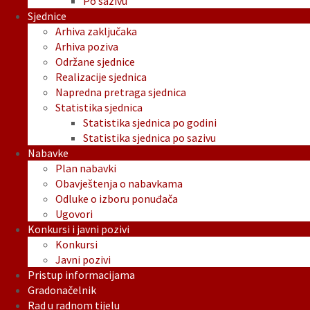
Po sazivu
Sjednice
Arhiva zaključaka
Arhiva poziva
Održane sjednice
Realizacije sjednica
Napredna pretraga sjednica
Statistika sjednica
Statistika sjednica po godini
Statistika sjednica po sazivu
Nabavke
Plan nabavki
Obavještenja o nabavkama
Odluke o izboru ponuđača
Ugovori
Konkursi i javni pozivi
Konkursi
Javni pozivi
Pristup informacijama
Gradonačelnik
Rad u radnom tijelu