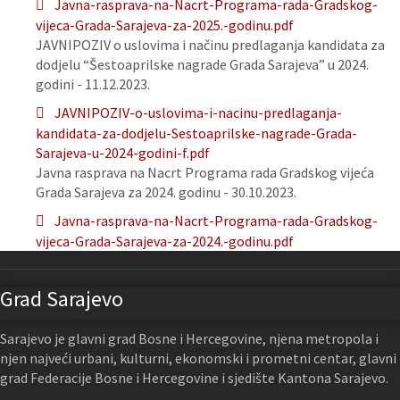
Javna-rasprava-na-Nacrt-Programa-rada-Gradskog-
vijeca-Grada-Sarajeva-za-2025.-godinu.pdf
JAVNIPOZIV o uslovima i načinu predlaganja kandidata za
dodjelu “Šestoaprilske nagrade Grada Sarajeva” u 2024.
godini - 11.12.2023.
JAVNIPOZIV-o-uslovima-i-nacinu-predlaganja-
kandidata-za-dodjelu-Sestoaprilske-nagrade-Grada-
Sarajeva-u-2024-godini-f.pdf
Javna rasprava na Nacrt Programa rada Gradskog vijeća
Grada Sarajeva za 2024. godinu - 30.10.2023.
Javna-rasprava-na-Nacrt-Programa-rada-Gradskog-
vijeca-Grada-Sarajeva-za-2024.-godinu.pdf
Grad Sarajevo
Sarajevo je glavni grad Bosne i Hercegovine, njena metropola i
njen najveći urbani, kulturni, ekonomski i prometni centar, glavni
grad Federacije Bosne i Hercegovine i sjedište Kantona Sarajevo.