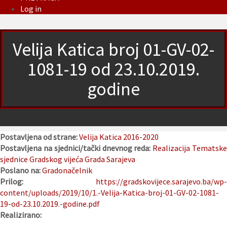
Log in
Velija Katica broj 01-GV-02-
1081-19 od 23.10.2019.
godine
Postavljena od strane:
Velija Katica 2016-2020
Postavljena na sjednici/tački dnevnog reda:
Realizacija Tematsk
sjednice Gradskog vijeća Grada Sarajeva
Poslano na:
Gradonačelnik
Prilog:
https://gradskovijece.sarajevo.ba/wp-
content/uploads/2019/10/1.-Velija-Katica-broj-01-GV-02-1081-
19-od-23.10.2019.-godine.pdf
Realizirano: