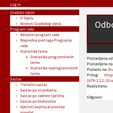
Log in
Gradsko vijeće
O Vijeću
Odbor
Novosti Gradskog vijeća
Program rada
Aktuelni program rada
Napredna pretraga Programa
rada
Statistika tema
Statistika programiranih
Postavljena od 
tema
Postavljena na 
Statistika neprogramiranih
Poslano na:
Dru
tema
Prilog:
http
Sastav
1079-1.2.1-23-o
Trenutni sastav
Realizirano:
Sastav po strankama
Sastav po radnim tijelima
Odgovor:
Sastav po klubovima
Vijećnici kojima je prestao
mandat