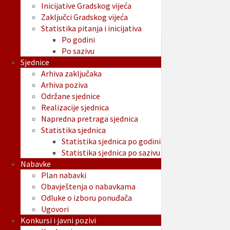
Inicijative Gradskog vijeća
Zaključci Gradskog vijeća
Statistika pitanja i inicijativa
Po godini
Po sazivu
Sjednice
Arhiva zaključaka
Arhiva poziva
Održane sjednice
Realizacije sjednica
Napredna pretraga sjednica
Statistika sjednica
Statistika sjednica po godini
Statistika sjednica po sazivu
Nabavke
Plan nabavki
Obavještenja o nabavkama
Odluke o izboru ponuđača
Ugovori
Konkursi i javni pozivi