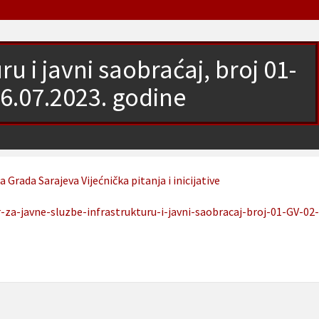
u i javni saobraćaj, broj 01-
26.07.2023. godine
ća Grada Sarajeva
Vijećnička pitanja i inicijative
za-javne-sluzbe-infrastrukturu-i-javni-saobracaj-broj-01-GV-02-