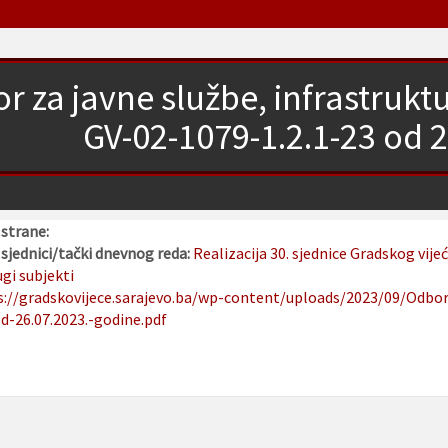
 za javne službe, infrastruktur
GV-02-1079-1.2.1-23 od 
strane:
sjednici/tački dnevnog reda:
Realizacija 30. sjednice Gradskog vije
gi subjekti
s://gradskovijece.sarajevo.ba/wp-content/uploads/2023/09/Odbor-
d-26.07.2023.-godine.pdf