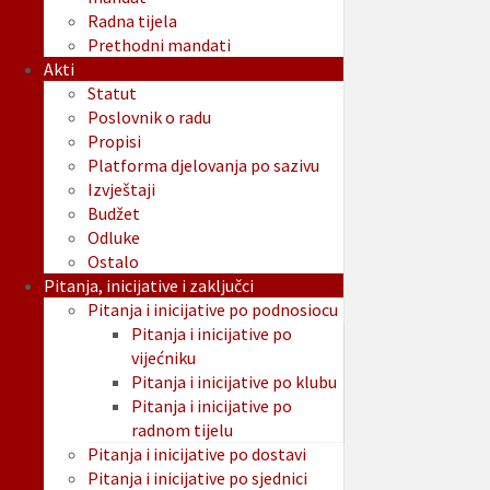
Radna tijela
Prethodni mandati
Akti
Statut
Poslovnik o radu
Propisi
Platforma djelovanja po sazivu
Izvještaji
Budžet
Odluke
Ostalo
Pitanja, inicijative i zaključci
Pitanja i inicijative po podnosiocu
Pitanja i inicijative po
vijećniku
Pitanja i inicijative po klubu
Pitanja i inicijative po
radnom tijelu
Pitanja i inicijative po dostavi
Pitanja i inicijative po sjednici