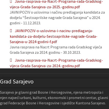
Javna-rasprava-na-Nacrt-Programa-rada-Gradskog-
vijeca-Grada-Sarajeva-za-2025.-godinu.pdf
JAVNIPOZIV o uslovima i načinu predlaganja kandidata za
dodjelu “Šestoaprilske nagrade Grada Sarajeva” u 2024.
godini - 11.12.2023.
JAVNIPOZIV-o-uslovima-i-nacinu-predlaganja-
kandidata-za-dodjelu-Sestoaprilske-nagrade-Grada-
Sarajeva-u-2024-godini-f.pdf
Javna rasprava na Nacrt Programa rada Gradskog vijeća
Grada Sarajeva za 2024. godinu - 30.10.2023.
Javna-rasprava-na-Nacrt-Programa-rada-Gradskog-
vijeca-Grada-Sarajeva-za-2024.-godinu.pdf
Grad Sarajevo
Sarajevo je glavni grad Bosne i Hercegovine, njena metropola i
njen najveći urbani, kulturni, ekonomski i prometni centar, glavni
grad Federacije Bosne i Hercegovine i sjedište Kantona Sarajevo.