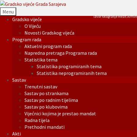
Menu
Izvor fotografije Mezit Armin
Gradsko vijeće
O Vijeću
Novosti Gradskog vijeća
Program rada
Aktuelni program rada
Napredna pretraga Programa rada
Statistika tema
Statistika programiranih tema
Statistika neprogramiranih tema
Sastav
Trenutni sastav
Sastav po strankama
Sastav po radnim tijelima
Sastav po klubovima
Vijećnici kojima je prestao mandat
Radna tijela
Prethodni mandati
Akti