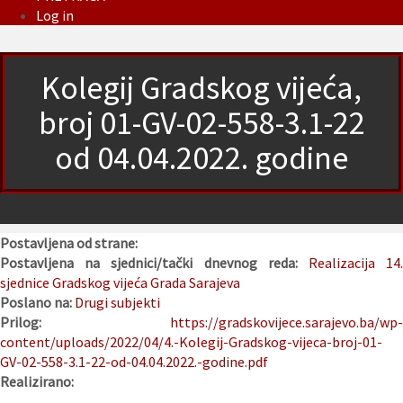
Log in
Kolegij Gradskog vijeća,
broj 01-GV-02-558-3.1-22
od 04.04.2022. godine
Postavljena od strane:
Postavljena na sjednici/tački dnevnog reda:
Realizacija 14
sjednice Gradskog vijeća Grada Sarajeva
Poslano na:
Drugi subjekti
Prilog:
https://gradskovijece.sarajevo.ba/wp-
content/uploads/2022/04/4.-Kolegij-Gradskog-vijeca-broj-01-
GV-02-558-3.1-22-od-04.04.2022.-godine.pdf
Realizirano: