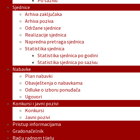
Po sazivu
Sjednice
Arhiva zaključaka
Arhiva poziva
Održane sjednice
Realizacije sjednica
Napredna pretraga sjednica
Statistika sjednica
Statistika sjednica po godini
Statistika sjednica po sazivu
Nabavke
Plan nabavki
Obavještenja o nabavkama
Odluke o izboru ponuđača
Ugovori
Konkursi i javni pozivi
Konkursi
Javni pozivi
Pristup informacijama
Gradonačelnik
Rad u radnom tijelu