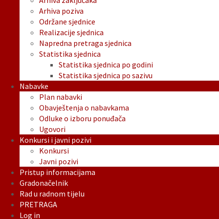
Arhiva zaključaka
Arhiva poziva
Održane sjednice
Realizacije sjednica
Napredna pretraga sjednica
Statistika sjednica
Statistika sjednica po godini
Statistika sjednica po sazivu
Nabavke
Plan nabavki
Obavještenja o nabavkama
Odluke o izboru ponuđača
Ugovori
Konkursi i javni pozivi
Konkursi
Javni pozivi
Pristup informacijama
Gradonačelnik
Rad u radnom tijelu
PRETRAGA
Log in