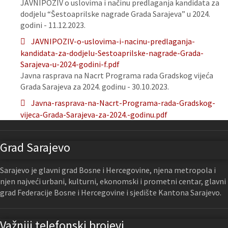
JAVNIPOZIV o uslovima i načinu predlaganja kandidata za
dodjelu “Šestoaprilske nagrade Grada Sarajeva” u 2024.
godini - 11.12.2023.
JAVNIPOZIV-o-uslovima-i-nacinu-predlaganja-
kandidata-za-dodjelu-Sestoaprilske-nagrade-Grada-
Sarajeva-u-2024-godini-f.pdf
Javna rasprava na Nacrt Programa rada Gradskog vijeća
Grada Sarajeva za 2024. godinu - 30.10.2023.
Javna-rasprava-na-Nacrt-Programa-rada-Gradskog-
vijeca-Grada-Sarajeva-za-2024.-godinu.pdf
Grad Sarajevo
Sarajevo je glavni grad Bosne i Hercegovine, njena metropola i
njen najveći urbani, kulturni, ekonomski i prometni centar, glavni
grad Federacije Bosne i Hercegovine i sjedište Kantona Sarajevo.
Važniji telefonski brojevi