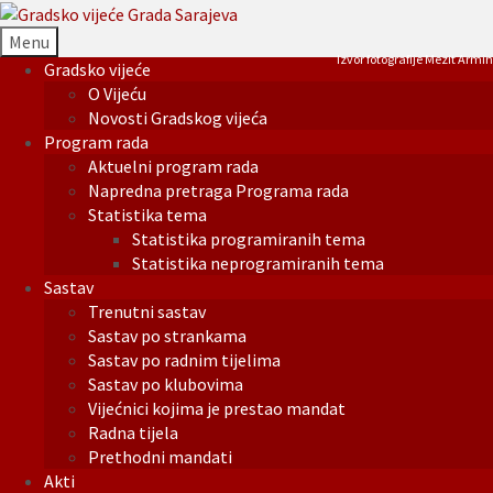
Menu
Izvor fotografije Mezit Armin
Gradsko vijeće
O Vijeću
Novosti Gradskog vijeća
Program rada
Aktuelni program rada
Napredna pretraga Programa rada
Statistika tema
Statistika programiranih tema
Statistika neprogramiranih tema
Sastav
Trenutni sastav
Sastav po strankama
Sastav po radnim tijelima
Sastav po klubovima
Vijećnici kojima je prestao mandat
Radna tijela
Prethodni mandati
Akti