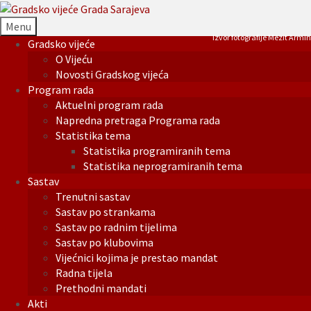
Menu
Izvor fotografije Mezit Armin
Gradsko vijeće
O Vijeću
Novosti Gradskog vijeća
Program rada
Aktuelni program rada
Napredna pretraga Programa rada
Statistika tema
Statistika programiranih tema
Statistika neprogramiranih tema
Sastav
Trenutni sastav
Sastav po strankama
Sastav po radnim tijelima
Sastav po klubovima
Vijećnici kojima je prestao mandat
Radna tijela
Prethodni mandati
Akti