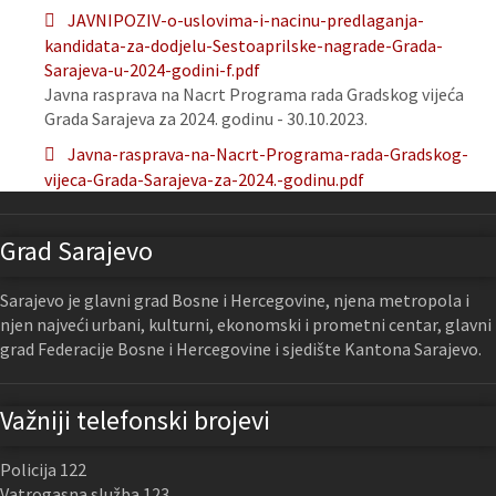
JAVNIPOZIV-o-uslovima-i-nacinu-predlaganja-
kandidata-za-dodjelu-Sestoaprilske-nagrade-Grada-
Sarajeva-u-2024-godini-f.pdf
Javna rasprava na Nacrt Programa rada Gradskog vijeća
Grada Sarajeva za 2024. godinu - 30.10.2023.
Javna-rasprava-na-Nacrt-Programa-rada-Gradskog-
vijeca-Grada-Sarajeva-za-2024.-godinu.pdf
Grad Sarajevo
Sarajevo je glavni grad Bosne i Hercegovine, njena metropola i
njen najveći urbani, kulturni, ekonomski i prometni centar, glavni
grad Federacije Bosne i Hercegovine i sjedište Kantona Sarajevo.
Važniji telefonski brojevi
Policija 122
Vatrogasna služba 123