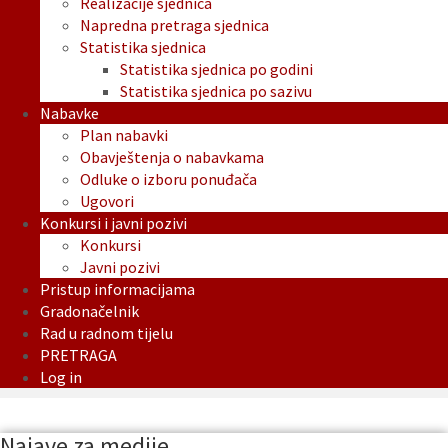
Realizacije sjednica
Napredna pretraga sjednica
Statistika sjednica
Statistika sjednica po godini
Statistika sjednica po sazivu
Nabavke
Plan nabavki
Obavještenja o nabavkama
Odluke o izboru ponuđača
Ugovori
Konkursi i javni pozivi
Konkursi
Javni pozivi
Pristup informacijama
Gradonačelnik
Rad u radnom tijelu
PRETRAGA
Log in
Najave za medije