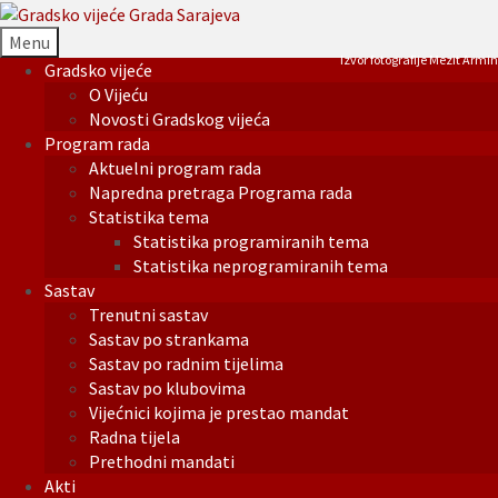
Menu
Izvor fotografije Mezit Armin
Gradsko vijeće
O Vijeću
Novosti Gradskog vijeća
Program rada
Aktuelni program rada
Napredna pretraga Programa rada
Statistika tema
Statistika programiranih tema
Statistika neprogramiranih tema
Sastav
Trenutni sastav
Sastav po strankama
Sastav po radnim tijelima
Sastav po klubovima
Vijećnici kojima je prestao mandat
Radna tijela
Prethodni mandati
Akti