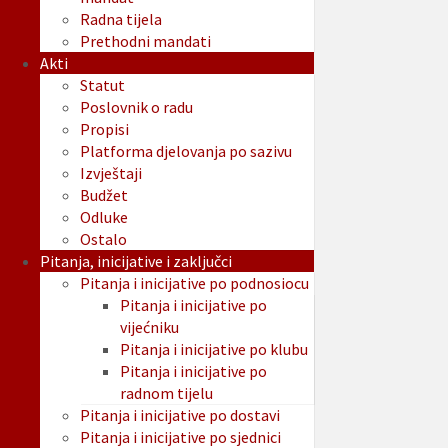
Radna tijela
Prethodni mandati
Akti
Statut
Poslovnik o radu
Propisi
Platforma djelovanja po sazivu
Izvještaji
Budžet
Odluke
Ostalo
Pitanja, inicijative i zaključci
Pitanja i inicijative po podnosiocu
Pitanja i inicijative po
vijećniku
Pitanja i inicijative po klubu
Pitanja i inicijative po
radnom tijelu
Pitanja i inicijative po dostavi
Pitanja i inicijative po sjednici