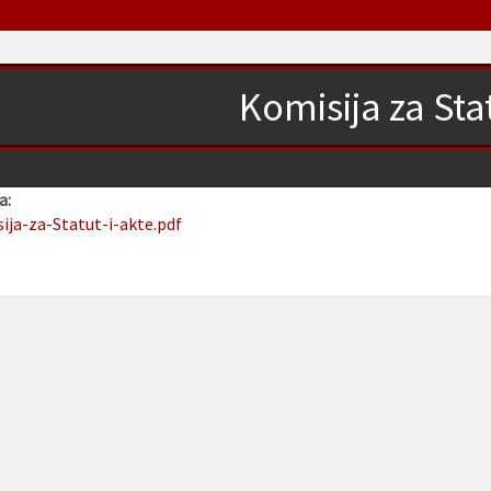
Komisija za Stat
a:
sija-za-Statut-i-akte.pdf