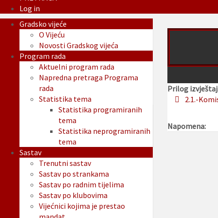
Log in
Gradsko vijeće
O Vijeću
Novosti Gradskog vijeća
Program rada
Aktuelni program rada
Napredna pretraga Programa
rada
Prilog izvještaj
Statistika tema
2.1.-Komi
Statistika programiranih
tema
Napomena:
Statistika neprogramiranih
tema
Sastav
Trenutni sastav
Sastav po strankama
Sastav po radnim tijelima
Sastav po klubovima
Vijećnici kojima je prestao
mandat