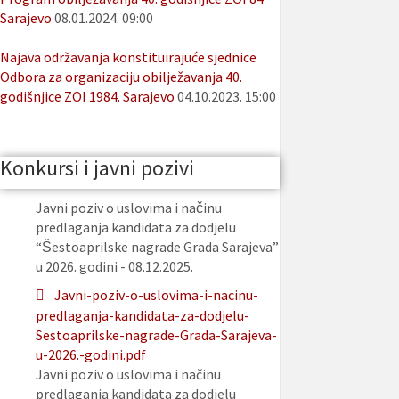
Sarajevo
08.01.2024. 09:00
Najava održavanja konstituirajuće sjednice
Odbora za organizaciju obilježavanja 40.
godišnjice ZOI 1984. Sarajevo
04.10.2023. 15:00
Konkursi i javni pozivi
Javni poziv o uslovima i načinu
predlaganja kandidata za dodjelu
“Šestoaprilske nagrade Grada Sarajeva”
u 2026. godini - 08.12.2025.
Javni-poziv-o-uslovima-i-nacinu-
predlaganja-kandidata-za-dodjelu-
Sestoaprilske-nagrade-Grada-Sarajeva-
u-2026.-godini.pdf
Javni poziv o uslovima i načinu
predlaganja kandidata za dodjelu