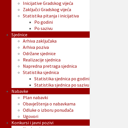
Inicijative Gradskog vijeća
Zaključci Gradskog vijeća
Statistika pitanja i inicijativa
Po godini
Po sazivu
Sjednice
Arhiva zaključaka
Arhiva poziva
Održane sjednice
Realizacije sjednica
Napredna pretraga sjednica
Statistika sjednica
Statistika sjednica po godini
Statistika sjednica po sazivu
Nabavke
Plan nabavki
Obavještenja o nabavkama
Odluke o izboru ponuđača
Ugovori
Konkursi i javni pozivi