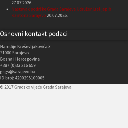
27.07.2026.
Nastavak podrške Grada Sarajeva Udruženju slijepih
Kantona Sarajevo
20.07.2026.
Osnovni kontakt podaci
Hamdije Kreševljakovića 3
71000 Sarajevo
Bosna i Hercegovina
+387 (0)33 216 659
gsgv@sarajevo.ba
ID broj: 4200295100005
© 2017 Gradsko vijeće Grada Sarajeva