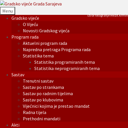
Menu
Izvor fotografije Mezit Armin
Gradsko vijeće
O Vijeću
Novosti Gradskog vijeća
Program rada
Aktuelni program rada
Napredna pretraga Programa rada
Statistika tema
Statistika programiranih tema
Statistika neprogramiranih tema
Sastav
Trenutni sastav
Sastav po strankama
Sastav po radnim tijelima
Sastav po klubovima
Vijećnici kojima je prestao mandat
Radna tijela
Prethodni mandati
Akti