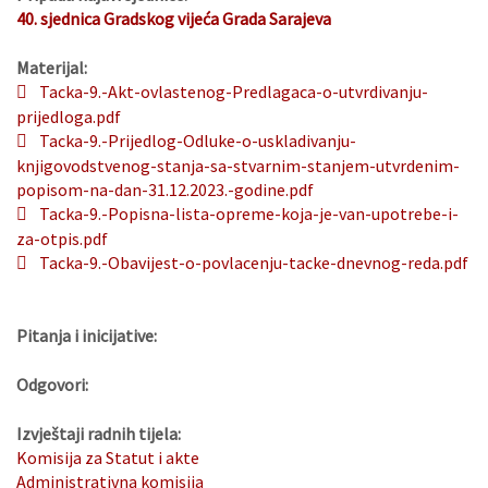
40. sjednica Gradskog vijeća Grada Sarajeva
Materijal:
Tacka-9.-Akt-ovlastenog-Predlagaca-o-utvrdivanju-
prijedloga.pdf
Tacka-9.-Prijedlog-Odluke-o-uskladivanju-
knjigovodstvenog-stanja-sa-stvarnim-stanjem-utvrdenim-
popisom-na-dan-31.12.2023.-godine.pdf
Tacka-9.-Popisna-lista-opreme-koja-je-van-upotrebe-i-
za-otpis.pdf
Tacka-9.-Obavijest-o-povlacenju-tacke-dnevnog-reda.pdf
Pitanja i inicijative:
Odgovori:
Izvještaji radnih tijela:
Komisija za Statut i akte
Administrativna komisija