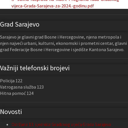
vijeca-Grada-Sarajeva-za-2024.-godinu.pdf
Grad Sarajevo
Sarajevo je glavni grad Bosne i Hercegovine, njena metropola i
njen najveći urbani, kulturni, ekonomski i prometni centar, glavni
grad Federacije Bosne i Hercegovine i sjedište Kantona Sarajevo.
Važniji telefonski brojevi
Policija 122
Vatrogasna služba 123
Hitna pomoć 124
Novosti
Održana 13. sjednica Gradskog vijeća Grada Sarajeva