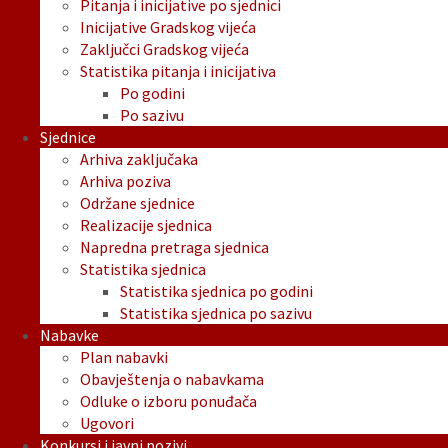
Pitanja i inicijative po sjednici
Inicijative Gradskog vijeća
Zaključci Gradskog vijeća
Statistika pitanja i inicijativa
Po godini
Po sazivu
Sjednice
Arhiva zaključaka
Arhiva poziva
Održane sjednice
Realizacije sjednica
Napredna pretraga sjednica
Statistika sjednica
Statistika sjednica po godini
Statistika sjednica po sazivu
Nabavke
Plan nabavki
Obavještenja o nabavkama
Odluke o izboru ponuđača
Ugovori
Konkursi i javni pozivi