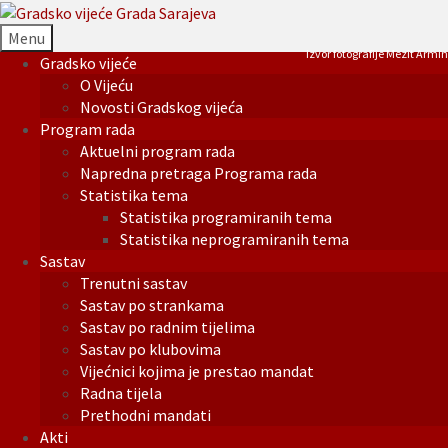
Menu
Izvor fotografije Mezit Armin
Gradsko vijeće
O Vijeću
Novosti Gradskog vijeća
Program rada
Aktuelni program rada
Napredna pretraga Programa rada
Statistika tema
Statistika programiranih tema
Statistika neprogramiranih tema
Sastav
Trenutni sastav
Sastav po strankama
Sastav po radnim tijelima
Sastav po klubovima
Vijećnici kojima je prestao mandat
Radna tijela
Prethodni mandati
Akti