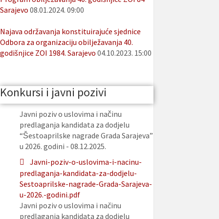
Sarajevo
08.01.2024. 09:00
Najava održavanja konstituirajuće sjednice
Odbora za organizaciju obilježavanja 40.
godišnjice ZOI 1984. Sarajevo
04.10.2023. 15:00
Konkursi i javni pozivi
Javni poziv o uslovima i načinu
predlaganja kandidata za dodjelu
“Šestoaprilske nagrade Grada Sarajeva”
u 2026. godini - 08.12.2025.
Javni-poziv-o-uslovima-i-nacinu-
predlaganja-kandidata-za-dodjelu-
Sestoaprilske-nagrade-Grada-Sarajeva-
u-2026.-godini.pdf
Javni poziv o uslovima i načinu
predlaganja kandidata za dodjelu