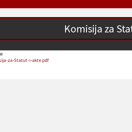
Komisija za Stat
a:
sija-za-Statut-i-akte.pdf