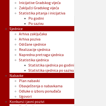
Inicijative Gradskog vijeća
Zaključci Gradskog vijeća
Statistika pitanja i inicijativa
Po godini
Po sazivu
Sjednice
Arhiva zaključaka
Arhiva poziva
Održane sjednice
Realizacije sjednica
Napredna pretraga sjednica
Statistika sjednica
Statistika sjednica po godini
Statistika sjednica po sazivu
Nabavke
Plan nabavki
Obavještenja o nabavkama
Odluke o izboru ponuđača
Ugovori
Konkursi i javni pozivi