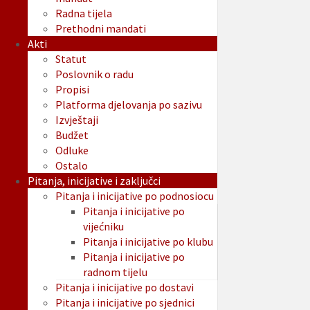
Radna tijela
Prethodni mandati
Akti
Statut
Poslovnik o radu
Propisi
Platforma djelovanja po sazivu
Izvještaji
Budžet
Odluke
Ostalo
Pitanja, inicijative i zaključci
Pitanja i inicijative po podnosiocu
Pitanja i inicijative po
vijećniku
Pitanja i inicijative po klubu
Pitanja i inicijative po
radnom tijelu
Pitanja i inicijative po dostavi
Pitanja i inicijative po sjednici