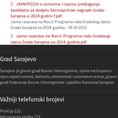
JAVNIPOZIV-o-uslovima-i-nacinu-predlaganja-
kandidata-za-dodjelu-Sestoaprilske-nagrade-Grada-
Sarajeva-u-2024-godini-f.pdf
Javna rasprava na Nacrt Programa rada Gradskog vijeća
Grada Sarajeva za 2024. godinu - 30.10.2023.
Javna-rasprava-na-Nacrt-Programa-rada-Gradskog-
vijeca-Grada-Sarajeva-za-2024.-godinu.pdf
Grad Sarajevo
Sarajevo je glavni grad Bosne i Hercegovine, njena metropola i
njen najveći urbani, kulturni, ekonomski i prometni centar, glavni
grad Federacije Bosne i Hercegovine i sjedište Kantona Sarajevo.
Važniji telefonski brojevi
Policija 122
Vatrogasna služba 123