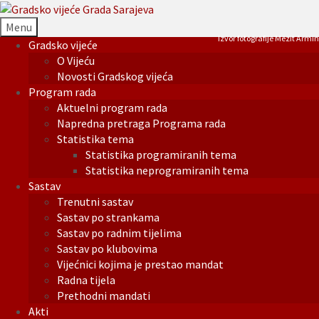
Menu
Izvor fotografije Mezit Armin
Gradsko vijeće
O Vijeću
Novosti Gradskog vijeća
Program rada
Aktuelni program rada
Napredna pretraga Programa rada
Statistika tema
Statistika programiranih tema
Statistika neprogramiranih tema
Sastav
Trenutni sastav
Sastav po strankama
Sastav po radnim tijelima
Sastav po klubovima
Vijećnici kojima je prestao mandat
Radna tijela
Prethodni mandati
Akti