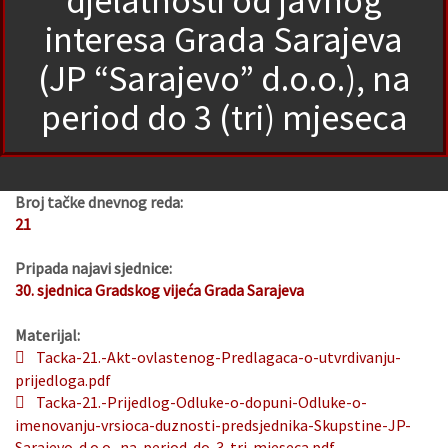
djelatnosti od javnog
interesa Grada Sarajeva
(JP “Sarajevo” d.o.o.), na
period do 3 (tri) mjeseca
Broj tačke dnevnog reda:
21
Pripada najavi sjednice:
30. sjednica Gradskog vijeća Grada Sarajeva
Materijal:
Tacka-21.-Akt-ovlastenog-Predlagaca-o-utvrdivanju-
prijedloga.pdf
Tacka-21.-Prijedlog-Odluke-o-dopuni-Odluke-o-
imenovanju-vrsioca-duznosti-predsjednika-Skupstine-JP-
Sarajevo-d.o.o.-na-period-do-3-tri-mjeseca.pdf