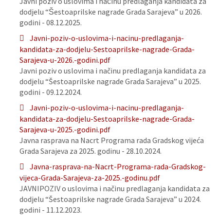
Javni poziv o uslovima i načinu predlaganja kandidata za
dodjelu “Šestoaprilske nagrade Grada Sarajeva” u 2026.
godini - 08.12.2025.
Javni-poziv-o-uslovima-i-nacinu-predlaganja-
kandidata-za-dodjelu-Sestoaprilske-nagrade-Grada-
Sarajeva-u-2026.-godini.pdf
Javni poziv o uslovima i načinu predlaganja kandidata za
dodjelu “Šestoaprilske nagrade Grada Sarajeva” u 2025.
godini - 09.12.2024.
Javni-poziv-o-uslovima-i-nacinu-predlaganja-
kandidata-za-dodjelu-Sestoaprilske-nagrade-Grada-
Sarajeva-u-2025.-godini.pdf
Javna rasprava na Nacrt Programa rada Gradskog vijeća
Grada Sarajeva za 2025. godinu - 28.10.2024.
Javna-rasprava-na-Nacrt-Programa-rada-Gradskog-
vijeca-Grada-Sarajeva-za-2025.-godinu.pdf
JAVNIPOZIV o uslovima i načinu predlaganja kandidata za
dodjelu “Šestoaprilske nagrade Grada Sarajeva” u 2024.
godini - 11.12.2023.