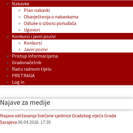
Nabavke
Plan nabavki
Obavještenja o nabavkama
Odluke o izboru ponuđača
Ugovori
Konkursi i javni pozivi
Konkursi
Javni pozivi
Pristup informacijama
Gradonačelnik
Rad u radnom tijelu
PRETRAGA
Log in
Najave za medije
Najava održavanja Svečane sjednice Gradskog vijeća Grada
Sarajeva
06.04.2026. 17:30