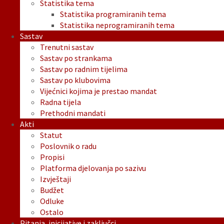
Statistika tema
Statistika programiranih tema
Statistika neprogramiranih tema
Sastav
Trenutni sastav
Sastav po strankama
Sastav po radnim tijelima
Sastav po klubovima
Vijećnici kojima je prestao mandat
Radna tijela
Prethodni mandati
Akti
Statut
Poslovnik o radu
Propisi
Platforma djelovanja po sazivu
Izvještaji
Budžet
Odluke
Ostalo
Pitanja, inicijative i zaključci