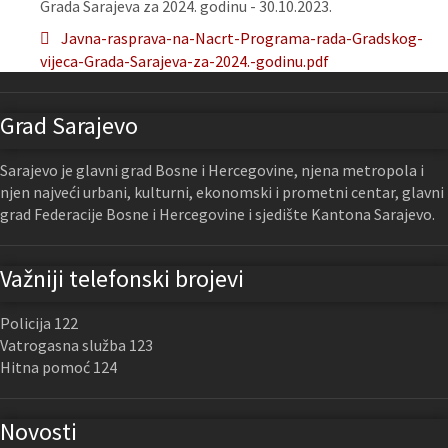
Grada Sarajeva za 2024. godinu - 30.10.2023.
Javna-rasprava-na-Nacrt-Programa-rada-Gradskog-
vijeca-Grada-Sarajeva-za-2024.-godinu.pdf
Grad Sarajevo
Sarajevo je glavni grad Bosne i Hercegovine, njena metropola i
njen najveći urbani, kulturni, ekonomski i prometni centar, glavni
grad Federacije Bosne i Hercegovine i sjedište Kantona Sarajevo.
Važniji telefonski brojevi
Policija 122
Vatrogasna služba 123
Hitna pomoć 124
Novosti