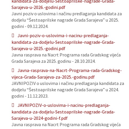
kandidata-za-dodjelu-Sestoaprilske-nagrade-Grada-
Sarajeva-u-2026.-godini.pdf
Javni poziv o uslovima i načinu predlaganja kandidata za
dodjelu “Šestoaprilske nagrade Grada Sarajeva” u 2025.
godini - 09.12.2024.
Javni-poziv-o-uslovima-i-nacinu-predlaganja-
kandidata-za-dodjelu-Sestoaprilske-nagrade-Grada-
Sarajeva-u-2025.-godini.pdf
Javna rasprava na Nacrt Programa rada Gradskog vijeća
Grada Sarajeva za 2025. godinu - 28.10.2024.
Javna-rasprava-na-Nacrt-Programa-rada-Gradskog-
vijeca-Grada-Sarajeva-za-2025.-godinu.pdf
JAVNIPOZIV o uslovima i načinu predlaganja kandidata za
dodjelu “Šestoaprilske nagrade Grada Sarajeva” u 2024.
godini - 11.12.2023.
JAVNIPOZIV-o-uslovima-i-nacinu-predlaganja-
kandidata-za-dodjelu-Sestoaprilske-nagrade-Grada-
Sarajeva-u-2024-godini-f.pdf
Javna rasprava na Nacrt Programa rada Gradskog vijeća