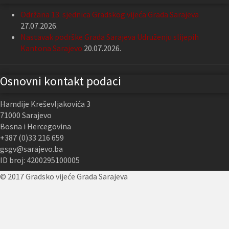
Održana 13. sjednica Gradskog vijeća Grada Sarajeva
27.07.2026.
Nastavak podrške Grada Sarajeva Udruženju slijepih
Kantona Sarajevo
20.07.2026.
Osnovni kontakt podaci
Hamdije Kreševljakovića 3
71000 Sarajevo
Bosna i Hercegovina
+387 (0)33 216 659
gsgv@sarajevo.ba
ID broj: 4200295100005
© 2017 Gradsko vijeće Grada Sarajeva