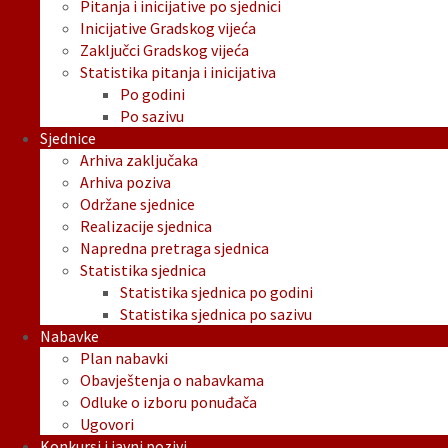
Pitanja i inicijative po sjednici
Inicijative Gradskog vijeća
Zaključci Gradskog vijeća
Statistika pitanja i inicijativa
Po godini
Po sazivu
Sjednice
Arhiva zaključaka
Arhiva poziva
Održane sjednice
Realizacije sjednica
Napredna pretraga sjednica
Statistika sjednica
Statistika sjednica po godini
Statistika sjednica po sazivu
Nabavke
Plan nabavki
Obavještenja o nabavkama
Odluke o izboru ponuđača
Ugovori
Konkursi i javni pozivi