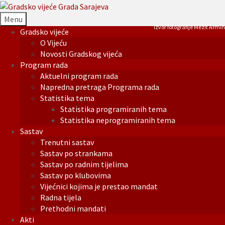
Menu
Izvor fotografije Mezit Armin
Gradsko vijeće
O Vijeću
Novosti Gradskog vijeća
Program rada
Aktuelni program rada
Napredna pretraga Programa rada
Statistika tema
Statistika programiranih tema
Statistika neprogramiranih tema
Sastav
Trenutni sastav
Sastav po strankama
Sastav po radnim tijelima
Sastav po klubovima
Vijećnici kojima je prestao mandat
Radna tijela
Prethodni mandati
Akti