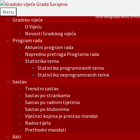
Menu
Izvor fotografije Mezit Armin
Gradsko vijeće
O Vijeću
Novosti Gradskog vijeća
Program rada
Aktuelni program rada
Napredna pretraga Programa rada
Statistika tema
Statistika programiranih tema
Statistika neprogramiranih tema
Sastav
Trenutni sastav
Sastav po strankama
Sastav po radnim tijelima
Sastav po klubovima
Vijećnici kojima je prestao mandat
Radna tijela
Prethodni mandati
Akti