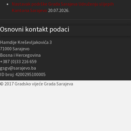
Nastavak podrške Grada Sarajeva Udruženju slijepih
Kantona Sarajevo
20.07.2026.
Osnovni kontakt podaci
Hamdije Kreševljakovića 3
71000 Sarajevo
Bosna i Hercegovina
+387 (0)33 216 659
gsgv@sarajevo.ba
ID broj: 4200295100005
© 2017 Gradsko vijeće Grada Sarajeva