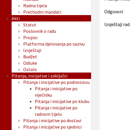
Radna tijela
Odgovori:
Prethodni mandati
Akti
Izvještaji rad
Statut
Poslovnik o radu
Propisi
Platforma djelovanja po sazivu
Izvještaji
Budžet
Odluke
Ostalo
Pitanja, inicijative i zaključci
Pitanja i inicijative po podnosiocu
Pitanja i inicijative po
vijećniku
Pitanja i inicijative po klubu
Pitanja i inicijative po
radnom tijelu
Pitanja i inicijative po dostavi
Pitanja i inicijative po sjednici