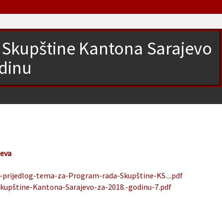
 Skupštine Kantona Sarajevo
odinu
jeva
-prijedlog-tema-za-Program-rada-Skupštine-KS....pdf
upštine-Kantona-Sarajevo-za-2018.-godinu-7.pdf