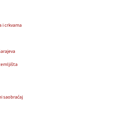
a i crkvama
Sarajeva
zemljišta
ni saobraćaj