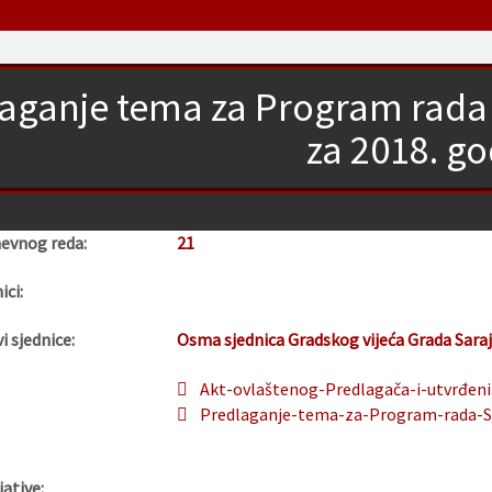
aganje tema za Program rada
za 2018. g
nevnog reda:
21
ici:
i sjednice:
Osma sjednica Gradskog vijeća Grada Sara
Akt-ovlaštenog-Predlagača-i-utvrđeni
Predlaganje-tema-za-Program-rada-Sk
jative: