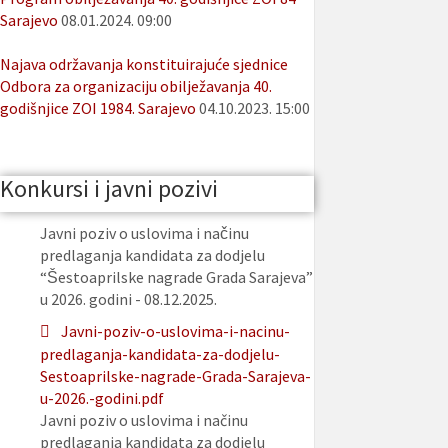
Sarajevo
08.01.2024. 09:00
Najava održavanja konstituirajuće sjednice
Odbora za organizaciju obilježavanja 40.
godišnjice ZOI 1984. Sarajevo
04.10.2023. 15:00
Konkursi i javni pozivi
Javni poziv o uslovima i načinu
predlaganja kandidata za dodjelu
“Šestoaprilske nagrade Grada Sarajeva”
u 2026. godini - 08.12.2025.
Javni-poziv-o-uslovima-i-nacinu-
predlaganja-kandidata-za-dodjelu-
Sestoaprilske-nagrade-Grada-Sarajeva-
u-2026.-godini.pdf
Javni poziv o uslovima i načinu
predlaganja kandidata za dodjelu