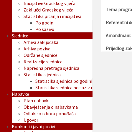
Inicijative Gradskog vijeća
Tema progra
Zaključci Gradskog vijeća
Statistika pitanja i inicijativa
Referentni d
Po godini
Po sazivu
Amandmani:
Sjednice
Arhiva zaključaka
Prijedlog zak
Arhiva poziva
Održane sjednice
Realizacije sjednica
Napredna pretraga sjednica
Statistika sjednica
Statistika sjednica po godini
Statistika sjednica po sazivu
Nabavke
Plan nabavki
Obavještenja o nabavkama
Odluke o izboru ponuđača
Ugovori
Konkursi i javni pozivi