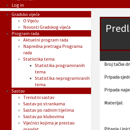
Log in
Gradsko vijeće
O Vijeću
Predl
Novosti Gradskog vijeća
Program rada
Aktuelni program rada
Napredna pretraga Programa
rada
Statistika tema
Broj tačke d
Statistika programiranih
tema
Pripada sjedn
Statistika neprogramiranih
tema
Pripada najav
Sastav
Trenutni sastav
Materijal:
Sastav po strankama
Sastav po radnim tijelima
Sastav po klubovima
Vijećnici kojima je prestao
Pitanja i inici
mandat