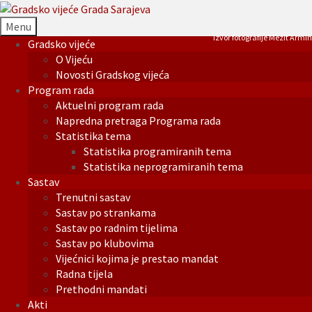
Menu
Izvor fotografije Mezit Armin
Gradsko vijeće
O Vijeću
Novosti Gradskog vijeća
Program rada
Aktuelni program rada
Napredna pretraga Programa rada
Statistika tema
Statistika programiranih tema
Statistika neprogramiranih tema
Sastav
Trenutni sastav
Sastav po strankama
Sastav po radnim tijelima
Sastav po klubovima
Vijećnici kojima je prestao mandat
Radna tijela
Prethodni mandati
Akti