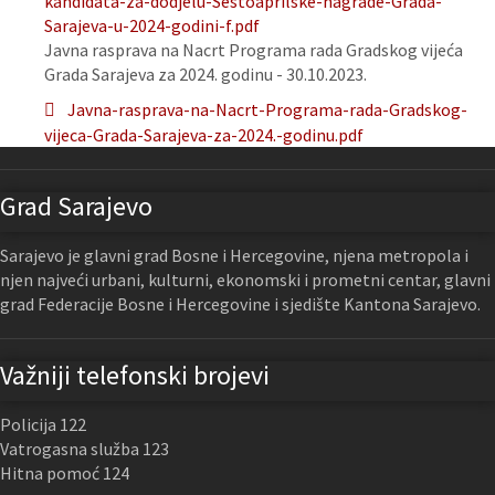
kandidata-za-dodjelu-Sestoaprilske-nagrade-Grada-
Sarajeva-u-2024-godini-f.pdf
Javna rasprava na Nacrt Programa rada Gradskog vijeća
Grada Sarajeva za 2024. godinu - 30.10.2023.
Javna-rasprava-na-Nacrt-Programa-rada-Gradskog-
vijeca-Grada-Sarajeva-za-2024.-godinu.pdf
Grad Sarajevo
Sarajevo je glavni grad Bosne i Hercegovine, njena metropola i
njen najveći urbani, kulturni, ekonomski i prometni centar, glavni
grad Federacije Bosne i Hercegovine i sjedište Kantona Sarajevo.
Važniji telefonski brojevi
Policija 122
Vatrogasna služba 123
Hitna pomoć 124