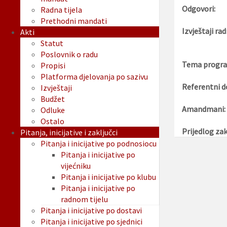
Odgovori:
Radna tijela
Prethodni mandati
Izvještaji rad
Akti
Statut
Poslovnik o radu
Tema progra
Propisi
Platforma djelovanja po sazivu
Referentni d
Izvještaji
Budžet
Amandmani:
Odluke
Ostalo
Prijedlog zak
Pitanja, inicijative i zaključci
Pitanja i inicijative po podnosiocu
Pitanja i inicijative po
vijećniku
Pitanja i inicijative po klubu
Pitanja i inicijative po
radnom tijelu
Pitanja i inicijative po dostavi
Pitanja i inicijative po sjednici