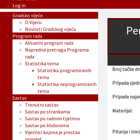
Log in
Gradsko vijeće
O Vijeću
Per
Novosti Gradskog vijeća
Program rada
Aktuelni program rada
Napredna pretraga Programa
rada
Statistika tema
Broj tačke d
Statistika programiranih
tema
Pripada sjedn
Statistika neprogramiranih
tema
Pripada najav
Sastav
Trenutni sastav
Materijal:
Sastav po strankama
Sastav po radnim tijelima
Sastav po klubovima
Pitanja i inici
Vijećnici kojima je prestao
mandat