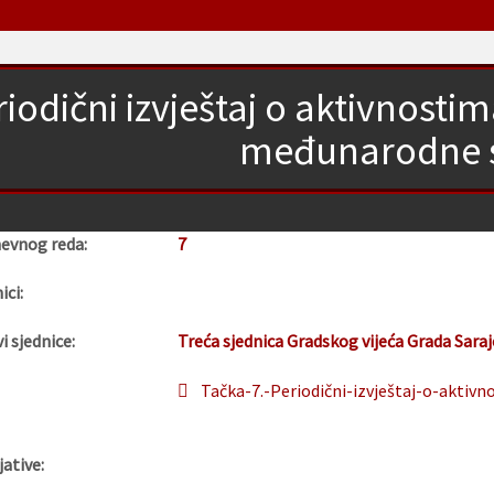
iodični izvještaj o aktivnosti
međunarodne 
nevnog reda:
7
ici:
i sjednice:
Treća sjednica Gradskog vijeća Grada Sara
Tačka-7.-Periodični-izvještaj-o-akti
jative: