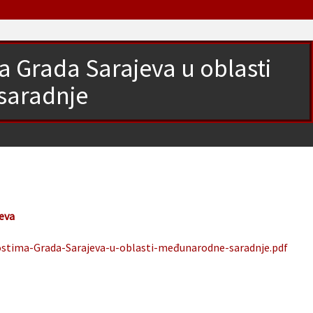
ma Grada Sarajeva u oblasti
saradnje
jeva
vnostima-Grada-Sarajeva-u-oblasti-međunarodne-saradnje.pdf