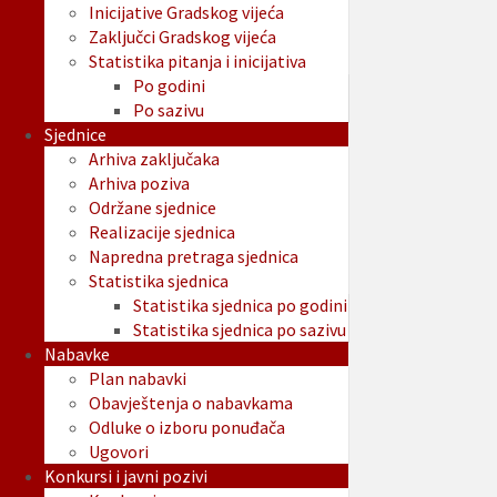
Inicijative Gradskog vijeća
Zaključci Gradskog vijeća
Statistika pitanja i inicijativa
Po godini
Po sazivu
Sjednice
Arhiva zaključaka
Arhiva poziva
Održane sjednice
Realizacije sjednica
Napredna pretraga sjednica
Statistika sjednica
Statistika sjednica po godini
Statistika sjednica po sazivu
Nabavke
Plan nabavki
Obavještenja o nabavkama
Odluke o izboru ponuđača
Ugovori
Konkursi i javni pozivi