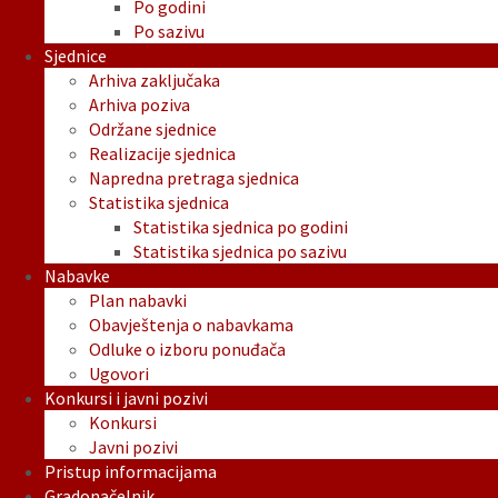
Po godini
Po sazivu
Sjednice
Arhiva zaključaka
Arhiva poziva
Održane sjednice
Realizacije sjednica
Napredna pretraga sjednica
Statistika sjednica
Statistika sjednica po godini
Statistika sjednica po sazivu
Nabavke
Plan nabavki
Obavještenja o nabavkama
Odluke o izboru ponuđača
Ugovori
Konkursi i javni pozivi
Konkursi
Javni pozivi
Pristup informacijama
Gradonačelnik