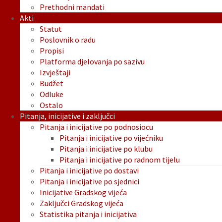
Prethodni mandati
Akti
Statut
Poslovnik o radu
Propisi
Platforma djelovanja po sazivu
Izvještaji
Budžet
Odluke
Ostalo
Pitanja, inicijative i zaključci
Pitanja i inicijative po podnosiocu
Pitanja i inicijative po vijećniku
Pitanja i inicijative po klubu
Pitanja i inicijative po radnom tijelu
Pitanja i inicijative po dostavi
Pitanja i inicijative po sjednici
Inicijative Gradskog vijeća
Zaključci Gradskog vijeća
Statistika pitanja i inicijativa