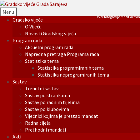
Menu
Izvor fotografije Mezit Armin
Gradsko vijeće
O Vijeću
Novosti Gradskog vijeća
Program rada
Aktuelni program rada
Napredna pretraga Programa rada
Statistika tema
Statistika programiranih tema
Statistika neprogramiranih tema
Sastav
Trenutni sastav
Sastav po strankama
Sastav po radnim tijelima
Sastav po klubovima
Vijećnici kojima je prestao mandat
Radna tijela
Prethodni mandati
Akti