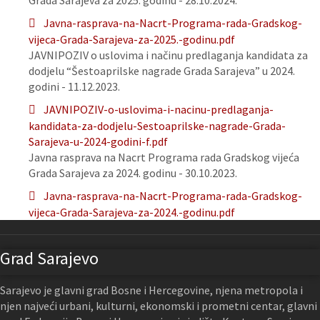
Grada Sarajeva za 2025. godinu - 28.10.2024.
Javna-rasprava-na-Nacrt-Programa-rada-Gradskog-
vijeca-Grada-Sarajeva-za-2025.-godinu.pdf
JAVNIPOZIV o uslovima i načinu predlaganja kandidata za
dodjelu “Šestoaprilske nagrade Grada Sarajeva” u 2024.
godini - 11.12.2023.
JAVNIPOZIV-o-uslovima-i-nacinu-predlaganja-
kandidata-za-dodjelu-Sestoaprilske-nagrade-Grada-
Sarajeva-u-2024-godini-f.pdf
Javna rasprava na Nacrt Programa rada Gradskog vijeća
Grada Sarajeva za 2024. godinu - 30.10.2023.
Javna-rasprava-na-Nacrt-Programa-rada-Gradskog-
vijeca-Grada-Sarajeva-za-2024.-godinu.pdf
Grad Sarajevo
Sarajevo je glavni grad Bosne i Hercegovine, njena metropola i
njen najveći urbani, kulturni, ekonomski i prometni centar, glavni