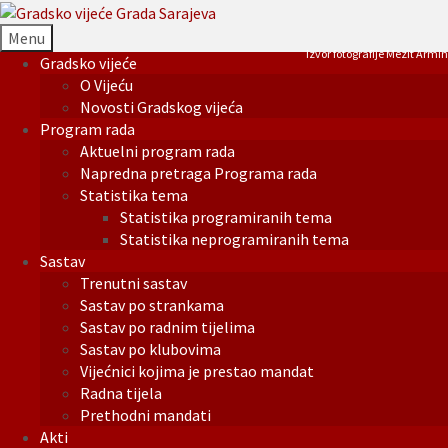
Menu
Izvor fotografije Mezit Armin
Gradsko vijeće
O Vijeću
Novosti Gradskog vijeća
Program rada
Aktuelni program rada
Napredna pretraga Programa rada
Statistika tema
Statistika programiranih tema
Statistika neprogramiranih tema
Sastav
Trenutni sastav
Sastav po strankama
Sastav po radnim tijelima
Sastav po klubovima
Vijećnici kojima je prestao mandat
Radna tijela
Prethodni mandati
Akti