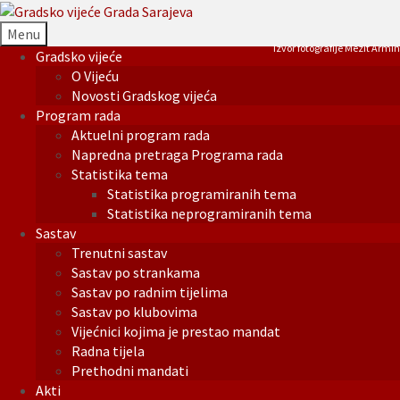
Menu
Izvor fotografije Mezit Armin
Gradsko vijeće
O Vijeću
Novosti Gradskog vijeća
Program rada
Aktuelni program rada
Napredna pretraga Programa rada
Statistika tema
Statistika programiranih tema
Statistika neprogramiranih tema
Sastav
Trenutni sastav
Sastav po strankama
Sastav po radnim tijelima
Sastav po klubovima
Vijećnici kojima je prestao mandat
Radna tijela
Prethodni mandati
Akti