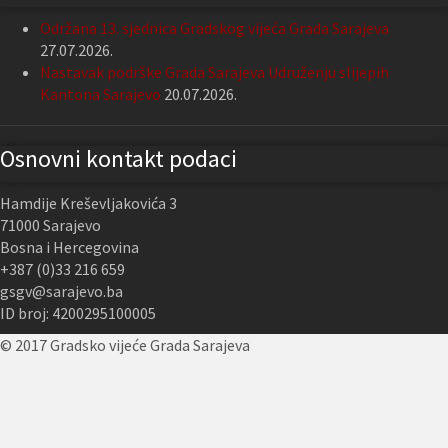
Održana 13. sjednica Gradskog vijeća Grada Sarajeva
27.07.2026.
Nastavak podrške Grada Sarajeva Udruženju slijepih
Kantona Sarajevo
20.07.2026.
Osnovni kontakt podaci
Hamdije Kreševljakovića 3
71000 Sarajevo
Bosna i Hercegovina
+387 (0)33 216 659
gsgv@sarajevo.ba
ID broj: 4200295100005
© 2017 Gradsko vijeće Grada Sarajeva