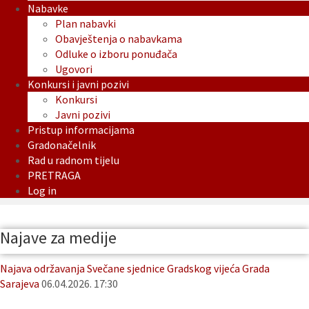
Nabavke
Plan nabavki
Obavještenja o nabavkama
Odluke o izboru ponuđača
Ugovori
Konkursi i javni pozivi
Konkursi
Javni pozivi
Pristup informacijama
Gradonačelnik
Rad u radnom tijelu
PRETRAGA
Log in
Najave za medije
Najava održavanja Svečane sjednice Gradskog vijeća Grada
Sarajeva
06.04.2026. 17:30