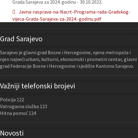
Grada Sarajeva za 2024. godinu - 30.10.2023.
Javna-rasprava-na-Nacrt-Programa-rada-Gradskog-
vijeca-Grada-Sarajeva-za-2024.-godinu.pdf
Grad Sarajevo
Sarajevo je glavni grad Bosne i Hercegovine, njena metropola i
njen najveći urbani, kulturni, ekonomski i prometni centar, glavni
grad Federacije Bosne i Hercegovine i sjedište Kantona Sarajevo.
Važniji telefonski brojevi
Policija 122
Vatrogasna služba 123
Hitna pomoć 124
Novosti