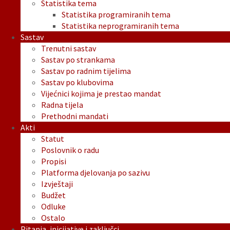
Statistika tema
Statistika programiranih tema
Statistika neprogramiranih tema
Sastav
Trenutni sastav
Sastav po strankama
Sastav po radnim tijelima
Sastav po klubovima
Vijećnici kojima je prestao mandat
Radna tijela
Prethodni mandati
Akti
Statut
Poslovnik o radu
Propisi
Platforma djelovanja po sazivu
Izvještaji
Budžet
Odluke
Ostalo
Pitanja, inicijative i zaključci