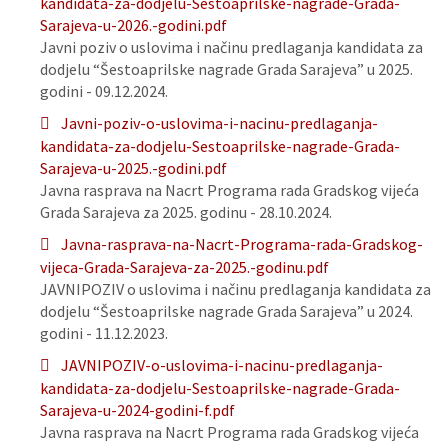
kandidata-za-dodjelu-Sestoaprilske-nagrade-Grada-
Sarajeva-u-2026.-godini.pdf
Javni poziv o uslovima i načinu predlaganja kandidata za
dodjelu “Šestoaprilske nagrade Grada Sarajeva” u 2025.
godini - 09.12.2024.
Javni-poziv-o-uslovima-i-nacinu-predlaganja-
kandidata-za-dodjelu-Sestoaprilske-nagrade-Grada-
Sarajeva-u-2025.-godini.pdf
Javna rasprava na Nacrt Programa rada Gradskog vijeća
Grada Sarajeva za 2025. godinu - 28.10.2024.
Javna-rasprava-na-Nacrt-Programa-rada-Gradskog-
vijeca-Grada-Sarajeva-za-2025.-godinu.pdf
JAVNIPOZIV o uslovima i načinu predlaganja kandidata za
dodjelu “Šestoaprilske nagrade Grada Sarajeva” u 2024.
godini - 11.12.2023.
JAVNIPOZIV-o-uslovima-i-nacinu-predlaganja-
kandidata-za-dodjelu-Sestoaprilske-nagrade-Grada-
Sarajeva-u-2024-godini-f.pdf
Javna rasprava na Nacrt Programa rada Gradskog vijeća