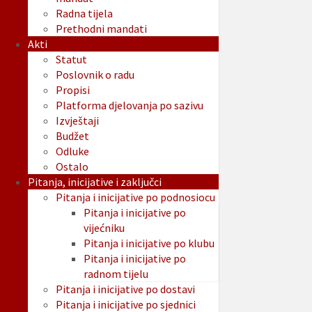
Radna tijela
Prethodni mandati
Akti
Statut
Poslovnik o radu
Propisi
Platforma djelovanja po sazivu
Izvještaji
Budžet
Odluke
Ostalo
Pitanja, inicijative i zaključci
Pitanja i inicijative po podnosiocu
Pitanja i inicijative po
vijećniku
Pitanja i inicijative po klubu
Pitanja i inicijative po
radnom tijelu
Pitanja i inicijative po dostavi
Pitanja i inicijative po sjednici