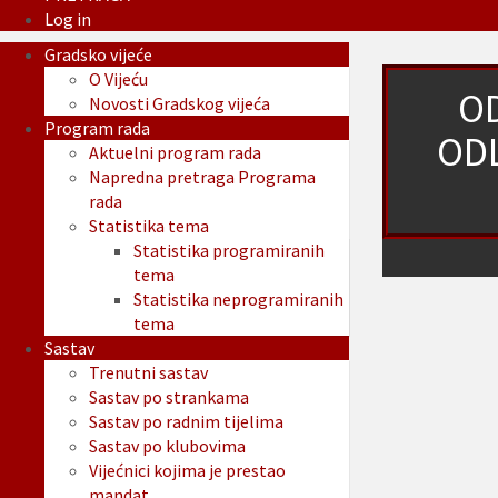
Log in
Gradsko vijeće
O Vijeću
O
Novosti Gradskog vijeća
Program rada
OD
Aktuelni program rada
Napredna pretraga Programa
rada
Statistika tema
Statistika programiranih
tema
Statistika neprogramiranih
tema
Sastav
Trenutni sastav
Sastav po strankama
Sastav po radnim tijelima
Sastav po klubovima
Vijećnici kojima je prestao
mandat