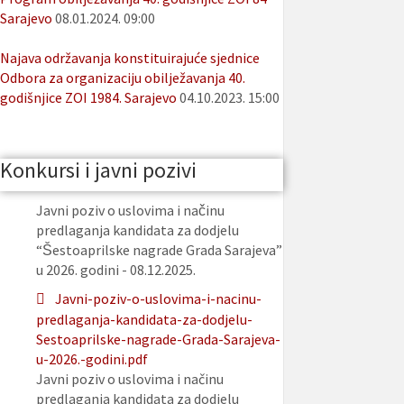
Sarajevo
08.01.2024. 09:00
Najava održavanja konstituirajuće sjednice
Odbora za organizaciju obilježavanja 40.
godišnjice ZOI 1984. Sarajevo
04.10.2023. 15:00
Konkursi i javni pozivi
Javni poziv o uslovima i načinu
predlaganja kandidata za dodjelu
“Šestoaprilske nagrade Grada Sarajeva”
u 2026. godini - 08.12.2025.
Javni-poziv-o-uslovima-i-nacinu-
predlaganja-kandidata-za-dodjelu-
Sestoaprilske-nagrade-Grada-Sarajeva-
u-2026.-godini.pdf
Javni poziv o uslovima i načinu
predlaganja kandidata za dodjelu