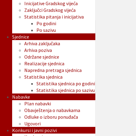
Inicijative Gradskog vijeća
Zaključci Gradskog vijeća
Statistika pitanja i inicijativa
Po godini
Po sazivu
Sjednice
Arhiva zaključaka
Arhiva poziva
Održane sjednice
Realizacije sjednica
Napredna pretraga sjednica
Statistika sjednica
Statistika sjednica po godini
Statistika sjednica po sazivu
Nabavke
Plan nabavki
Obavještenja o nabavkama
Odluke o izboru ponuđača
Ugovori
Konkursi i javni pozivi