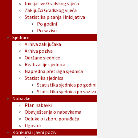
Inicijative Gradskog vijeća
Zaključci Gradskog vijeća
Statistika pitanja i inicijativa
Po godini
Po sazivu
Sjednice
Arhiva zaključaka
Arhiva poziva
Održane sjednice
Realizacije sjednica
Napredna pretraga sjednica
Statistika sjednica
Statistika sjednica po godini
Statistika sjednica po sazivu
Nabavke
Plan nabavki
Obavještenja o nabavkama
Odluke o izboru ponuđača
Ugovori
Konkursi i javni pozivi