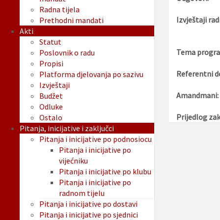
Radna tijela
Izvještaji rad
Prethodni mandati
Akti
Statut
Tema progra
Poslovnik o radu
Propisi
Referentni d
Platforma djelovanja po sazivu
Izvještaji
Amandmani:
Budžet
Odluke
Prijedlog zak
Ostalo
Pitanja, inicijative i zaključci
Pitanja i inicijative po podnosiocu
Pitanja i inicijative po
vijećniku
Pitanja i inicijative po klubu
Pitanja i inicijative po
radnom tijelu
Pitanja i inicijative po dostavi
Pitanja i inicijative po sjednici