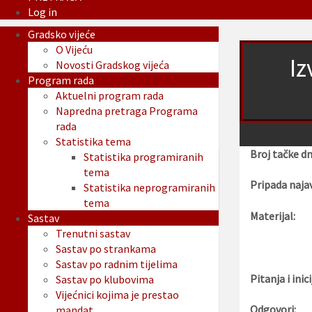
Log in
Gradsko vijeće
O Vijeću
Iz
Novosti Gradskog vijeća
Program rada
Aktuelni program rada
Napredna pretraga Programa
rada
Statistika tema
Broj tačke d
Statistika programiranih
tema
Pripada najav
Statistika neprogramiranih
tema
Materijal:
Sastav
Trenutni sastav
Sastav po strankama
Sastav po radnim tijelima
Pitanja i inici
Sastav po klubovima
Vijećnici kojima je prestao
Odgovori:
mandat