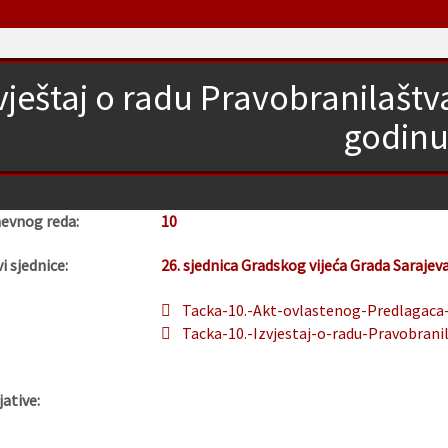
vještaj o radu Pravobranilašt
godin
nevnog reda:
10
i sjednice:
26. sjednica Gradskog vijeća Grada Sarajev
Tacka-10.-Akt-ovlastenog-Predlagaca-o
Tacka-10.-Izvjestaj-o-radu-Pravobrani
jative: