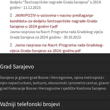
dodjelu “Šestoaprilske nagrade Grada Sarajeva” u 2024.
godini - 11.12.2023.
JAVNIPOZIV-o-uslovima-i-nacinu-predlaganja-
kandidata-za-dodjelu-Sestoaprilske-nagrade-Grada-
Sarajeva-u-2024-godini-f.pdf
Javna rasprava na Nacrt Programa rada Gradskog vijeća
Grada Sarajeva za 2024. godinu - 30.10.2023.
Javna-rasprava-na-Nacrt-Programa-rada-Gradskog-
vijeca-Grada-Sarajeva-za-2024.-godinu.pdf
Grad Sarajevo
Sarajevo je glavni grad Bosne i Hercegovine, njena metropola i
njen najveći urbani, kulturni, ekonomski i prometni centar, glavni
grad Federacije Bosne i Hercegovine i sjedište Kantona Sarajevo.
Važniji telefonski brojevi