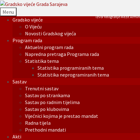
Menu
Izvor fotografije Mezit Armin
Gradsko vijeće
O Vijeću
Novosti Gradskog vijeća
Program rada
Aktuelni program rada
Napredna pretraga Programa rada
Statistika tema
Statistika programiranih tema
Statistika neprogramiranih tema
Sastav
Trenutni sastav
Sastav po strankama
Sastav po radnim tijelima
Sastav po klubovima
Vijećnici kojima je prestao mandat
Radna tijela
Prethodni mandati
Akti