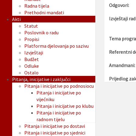
Odgovori:
Radna tijela
Prethodni mandati
Izvještaji rad
Akti
Statut
Poslovnik o radu
Tema progra
Propisi
Platforma djelovanja po sazivu
Referentni d
Izvještaji
Budžet
Amandmani:
Odluke
Ostalo
Prijedlog zak
Pitanja, inicijative i zaključci
Pitanja i inicijative po podnosiocu
Pitanja i inicijative po
vijećniku
Pitanja i inicijative po klubu
Pitanja i inicijative po
radnom tijelu
Pitanja i inicijative po dostavi
Pitanja i inicijative po sjednici