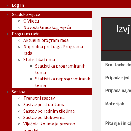
Log in
Gradsko vijeće
O Vijeću
Izv
Novosti Gradskog vijeća
Program rada
Aktuelni program rada
Napredna pretraga Programa
rada
Statistika tema
Broj tačke d
Statistika programiranih
tema
Pripada sjedn
Statistika neprogramiranih
tema
Pripada najav
Sastav
Trenutni sastav
Materijal:
Sastav po strankama
Sastav po radnim tijelima
Sastav po klubovima
Pitanja i inici
Vijećnici kojima je prestao
mandat