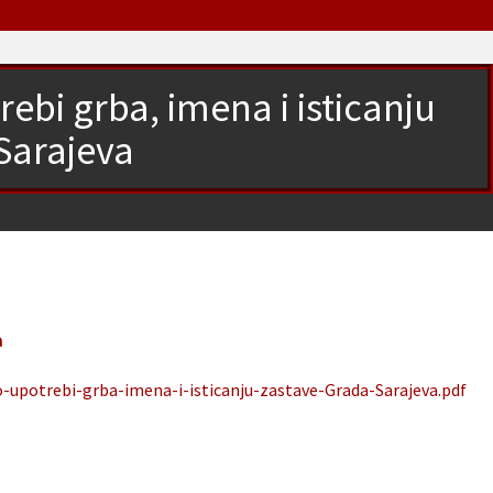
rebi grba, imena i isticanju
Sarajeva
a
o-upotrebi-grba-imena-i-isticanju-zastave-Grada-Sarajeva.pdf