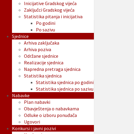
Inicijative Gradskog vijeća
Zaključci Gradskog vijeća
Statistika pitanja i inicijativa
Po godini
Po sazivu
Sjednice
Arhiva zaključaka
Arhiva poziva
Održane sjednice
Realizacije sjednica
Napredna pretraga sjednica
Statistika sjednica
Statistika sjednica po godini
Statistika sjednica po sazivu
Nabavke
Plan nabavki
Obavještenja o nabavkama
Odluke o izboru ponuđača
Ugovori
Konkursi i javni pozivi