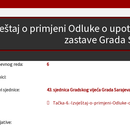
ještaj o primjeni Odluke o upot
zastave Grada 
nevnog reda:
6
ici:
i sjednice:
43. sjednica Gradskog vijeća Grada Sarajev
Tačka-6.-Izvještaj-o-primjeni-Odluke-
jative: