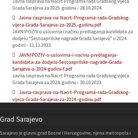
Javna rasprava na Nacrt Programa rada Gradskog vijeća
Grada Sarajeva za 2025. godinu - 28.10.2024.
Javna-rasprava-na-Nacrt-Programa-rada-Gradskog-
vijeca-Grada-Sarajeva-za-2025.-godinu.pdf
JAVNIPOZIV o uslovima i načinu predlaganja kandidata za
dodjelu “Šestoaprilske nagrade Grada Sarajeva” u 2024.
godini - 11.12.2023.
JAVNIPOZIV-o-uslovima-i-nacinu-predlaganja-
kandidata-za-dodjelu-Sestoaprilske-nagrade-Grada-
Sarajeva-u-2024-godini-f.pdf
Javna rasprava na Nacrt Programa rada Gradskog vijeća
Grada Sarajeva za 2024. godinu - 30.10.2023.
Javna-rasprava-na-Nacrt-Programa-rada-Gradskog-
vijeca-Grada-Sarajeva-za-2024.-godinu.pdf
Grad Sarajevo
Sarajevo je glavni grad Bosne i Hercegovine, njena metropola i