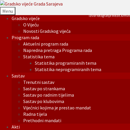
Menu
Izvor fotografije Mezit Armin
Gradsko vijeće
O Vijeću
Novosti Gradskog vijeća
Program rada
Aktuelni program rada
Napredna pretraga Programa rada
Statistika tema
Statistika programiranih tema
Statistika neprogramiranih tema
Sastav
Trenutni sastav
Sastav po strankama
Sastav po radnim tijelima
Sastav po klubovima
Vijećnici kojima je prestao mandat
Radna tijela
Prethodni mandati
Akti