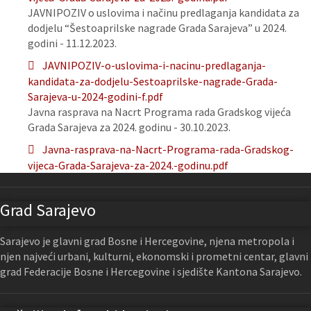
JAVNIPOZIV o uslovima i načinu predlaganja kandidata za
dodjelu “Šestoaprilske nagrade Grada Sarajeva” u 2024.
godini - 11.12.2023.
JAVNIPOZIV-o-uslovima-i-nacinu-predlaganja-
kandidata-za-dodjelu-Sestoaprilske-nagrade-Grada-
Sarajeva-u-2024-godini-f.pdf
Javna rasprava na Nacrt Programa rada Gradskog vijeća
Grada Sarajeva za 2024. godinu - 30.10.2023.
Javna-rasprava-na-Nacrt-Programa-rada-Gradskog-
vijeca-Grada-Sarajeva-za-2024.-godinu.pdf
Grad Sarajevo
Sarajevo je glavni grad Bosne i Hercegovine, njena metropola i
njen najveći urbani, kulturni, ekonomski i prometni centar, glavni
grad Federacije Bosne i Hercegovine i sjedište Kantona Sarajevo.