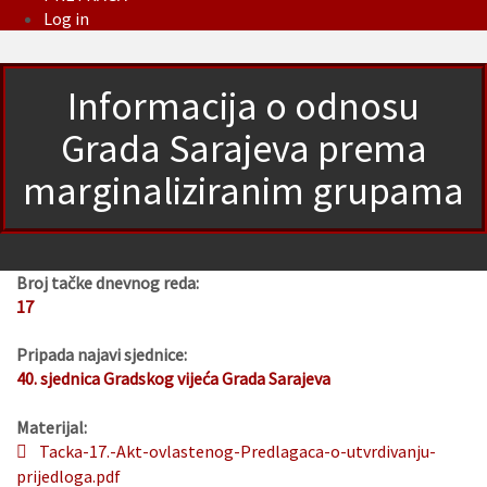
Log in
Informacija o odnosu
Grada Sarajeva prema
marginaliziranim grupama
Broj tačke dnevnog reda:
17
Pripada najavi sjednice:
40. sjednica Gradskog vijeća Grada Sarajeva
Materijal:
Tacka-17.-Akt-ovlastenog-Predlagaca-o-utvrdivanju-
prijedloga.pdf