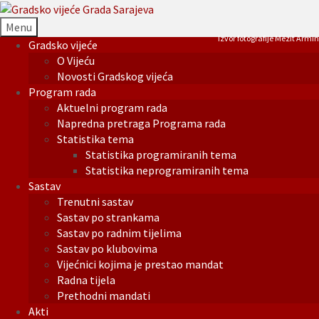
Menu
Izvor fotografije Mezit Armin
Gradsko vijeće
O Vijeću
Novosti Gradskog vijeća
Program rada
Aktuelni program rada
Napredna pretraga Programa rada
Statistika tema
Statistika programiranih tema
Statistika neprogramiranih tema
Sastav
Trenutni sastav
Sastav po strankama
Sastav po radnim tijelima
Sastav po klubovima
Vijećnici kojima je prestao mandat
Radna tijela
Prethodni mandati
Akti