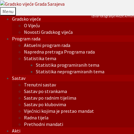
Menu
Izvor fotografije Mezit Armin
Gradsko vijeće
O Vijeću
Novosti Gradskog vijeća
Program rada
Aktuelni program rada
Napredna pretraga Programa rada
Statistika tema
Statistika programiranih tema
Statistika neprogramiranih tema
Sastav
Trenutni sastav
Sastav po strankama
Sastav po radnim tijelima
Sastav po klubovima
Vijećnici kojima je prestao mandat
Radna tijela
Prethodni mandati
Akti