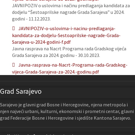
JAVNIPOZIV o uslovima i načinu predlaganja kandidata za
dodjelu “Šestoaprilske nagrade Grada Sarajeva” u 2024.
godini - 11.12.2023.
JAVNIPOZIV-o-uslovima-i-nacinu-predlaganja-
kandidata-za-dodjelu-Sestoaprilske-nagrade-Grada-
Sarajeva-u-2024-godini-f.pdf
Javna rasprava na Nacrt Programa rada Gradskog vijeća
Grada Sarajeva za 2024. godinu - 30.10.2023.
Javna-rasprava-na-Nacrt-Programa-rada-Gradskog-
vijeca-Grada-Sarajeva-za-2024.-godinu.pdf
Grad Sarajevo
Sarajevo je glavni grad Bosne i Hercegovine, njena metropola i
njen najveći urbani, kulturni, ekonomski i prometni centar, glavni
grad Federacije Bosne i Hercegovine i sjedište Kantona Sarajevo.