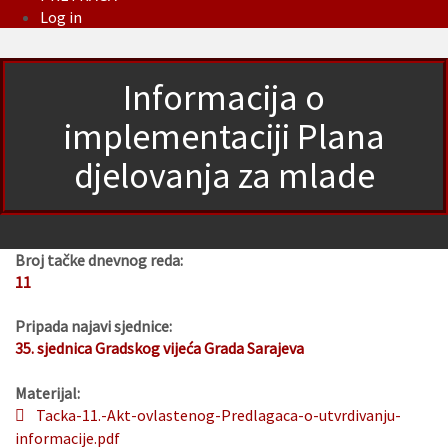
Log in
Informacija o
implementaciji Plana
djelovanja za mlade
Broj tačke dnevnog reda:
11
Pripada najavi sjednice:
35. sjednica Gradskog vijeća Grada Sarajeva
Materijal:
Tacka-11.-Akt-ovlastenog-Predlagaca-o-utvrdivanju-
informacije.pdf