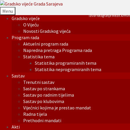
Menu
Izvor fotografije Mezit Armin
Gradsko vijeće
O Vijeću
Novosti Gradskog vijeća
Program rada
Aktuelni program rada
Napredna pretraga Programa rada
Statistika tema
Statistika programiranih tema
Statistika neprogramiranih tema
Sastav
Trenutni sastav
Sastav po strankama
Sastav po radnim tijelima
Sastav po klubovima
Vijećnici kojima je prestao mandat
Radna tijela
Prethodni mandati
Akti