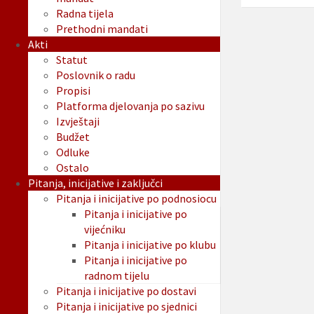
Radna tijela
Prethodni mandati
Akti
Statut
Poslovnik o radu
Propisi
Platforma djelovanja po sazivu
Izvještaji
Budžet
Odluke
Ostalo
Pitanja, inicijative i zaključci
Pitanja i inicijative po podnosiocu
Pitanja i inicijative po
vijećniku
Pitanja i inicijative po klubu
Pitanja i inicijative po
radnom tijelu
Pitanja i inicijative po dostavi
Pitanja i inicijative po sjednici