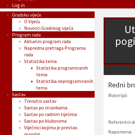
Log in
Gradsko vijeće
O Vijeću
Ut
Novosti Gradskog vijeća
Program rada
pogi
Aktuelni program rada
Napredna pretraga Programa
rada
Statistika tema
Statistika programiranih
tema
Statistika neprogramiranih
Redni br
tema
Sastav
Materijal:
Trenutni sastav
Sastav po strankama
Sastav po radnim tijelima
Sastav po klubovima
Referentni d
Vijećnici kojima je prestao
Napomena:
mandat