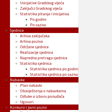
Inicijative Gradskog vijeća
Zaključci Gradskog vijeća
Statistika pitanja i inicijativa
Po godini
Po sazivu
Sjednice
Arhiva zaključaka
Arhiva poziva
Održane sjednice
Realizacije sjednica
Napredna pretraga sjednica
Statistika sjednica
Statistika sjednica po godini
Statistika sjednica po sazivu
Nabavke
Plan nabavki
Obavještenja o nabavkama
Odluke o izboru ponuđača
Ugovori
Konkursi i javni pozivi