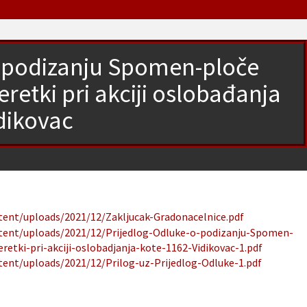
o podizanju Spomen-ploče
retki pri akciji oslobađanja
idikovac
ntent/uploads/2021/12/Zakljucak-Gradonacelnice.pdf
ontent/uploads/2021/12/Prijedlog-Odluke-o-podizanju-Spomen-
etki-pri-akciji-oslobadjanja-kote-1162-Vidikovac-1.pdf
ntent/uploads/2021/12/Prilog-uz-Prijedlog-Odluke-1.pdf