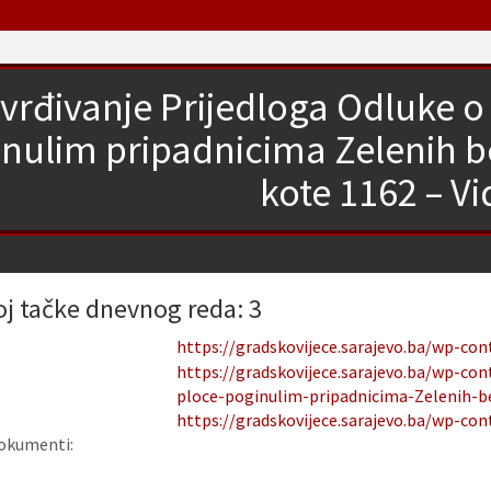
vrđivanje Prijedloga Odluke 
nulim pripadnicima Zelenih be
kote 1162 – V
oj tačke dnevnog reda: 3
https://gradskovijece.sarajevo.ba/wp-co
https://gradskovijece.sarajevo.ba/wp-c
ploce-poginulim-pripadnicima-Zelenih-ber
https://gradskovijece.sarajevo.ba/wp-co
okumenti: