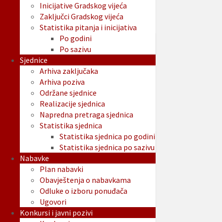
Inicijative Gradskog vijeća
Zaključci Gradskog vijeća
Statistika pitanja i inicijativa
Po godini
Po sazivu
Sjednice
Arhiva zaključaka
Arhiva poziva
Održane sjednice
Realizacije sjednica
Napredna pretraga sjednica
Statistika sjednica
Statistika sjednica po godini
Statistika sjednica po sazivu
Nabavke
Plan nabavki
Obavještenja o nabavkama
Odluke o izboru ponuđača
Ugovori
Konkursi i javni pozivi