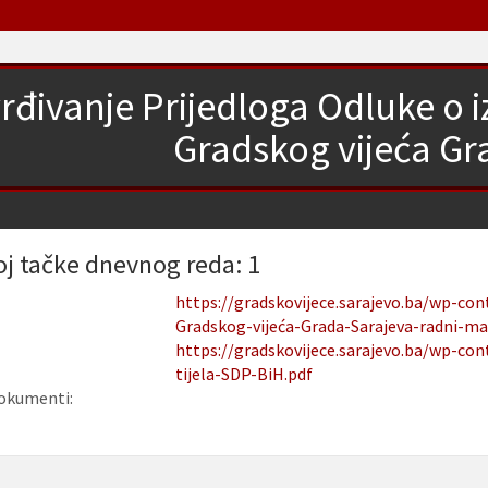
rđivanje Prijedloga Odluke o i
Gradskog vijeća Gr
oj tačke dnevnog reda: 1
https://gradskovijece.sarajevo.ba/wp-con
Gradskog-vijeća-Grada-Sarajeva-radni-mat
https://gradskovijece.sarajevo.ba/wp-co
tijela-SDP-BiH.pdf
okumenti: