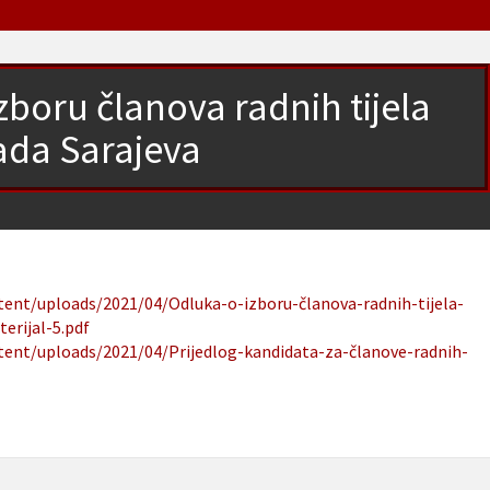
zboru članova radnih tijela
ada Sarajeva
tent/uploads/2021/04/Odluka-o-izboru-članova-radnih-tijela-
erijal-5.pdf
ntent/uploads/2021/04/Prijedlog-kandidata-za-članove-radnih-