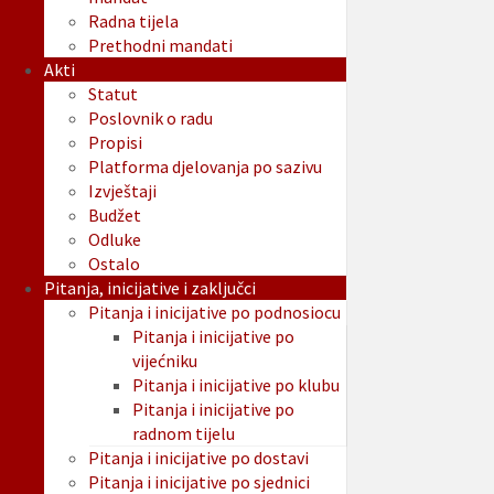
Radna tijela
Prethodni mandati
Akti
Statut
Poslovnik o radu
Propisi
Platforma djelovanja po sazivu
Izvještaji
Budžet
Odluke
Ostalo
Pitanja, inicijative i zaključci
Pitanja i inicijative po podnosiocu
Pitanja i inicijative po
vijećniku
Pitanja i inicijative po klubu
Pitanja i inicijative po
radnom tijelu
Pitanja i inicijative po dostavi
Pitanja i inicijative po sjednici