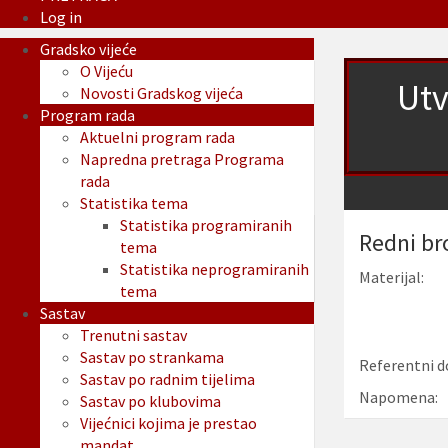
Log in
Gradsko vijeće
O Vijeću
Utv
Novosti Gradskog vijeća
Program rada
Aktuelni program rada
Napredna pretraga Programa
rada
Statistika tema
Statistika programiranih
Redni br
tema
Statistika neprogramiranih
Materijal:
tema
Sastav
Trenutni sastav
Sastav po strankama
Referentni d
Sastav po radnim tijelima
Napomena:
Sastav po klubovima
Vijećnici kojima je prestao
mandat