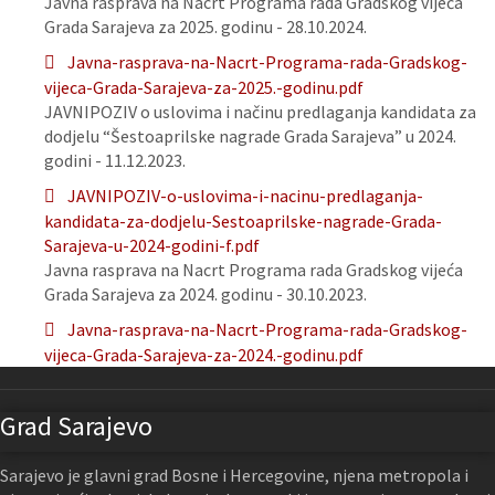
Javna rasprava na Nacrt Programa rada Gradskog vijeća
Grada Sarajeva za 2025. godinu - 28.10.2024.
Javna-rasprava-na-Nacrt-Programa-rada-Gradskog-
vijeca-Grada-Sarajeva-za-2025.-godinu.pdf
JAVNIPOZIV o uslovima i načinu predlaganja kandidata za
dodjelu “Šestoaprilske nagrade Grada Sarajeva” u 2024.
godini - 11.12.2023.
JAVNIPOZIV-o-uslovima-i-nacinu-predlaganja-
kandidata-za-dodjelu-Sestoaprilske-nagrade-Grada-
Sarajeva-u-2024-godini-f.pdf
Javna rasprava na Nacrt Programa rada Gradskog vijeća
Grada Sarajeva za 2024. godinu - 30.10.2023.
Javna-rasprava-na-Nacrt-Programa-rada-Gradskog-
vijeca-Grada-Sarajeva-za-2024.-godinu.pdf
Grad Sarajevo
Sarajevo je glavni grad Bosne i Hercegovine, njena metropola i