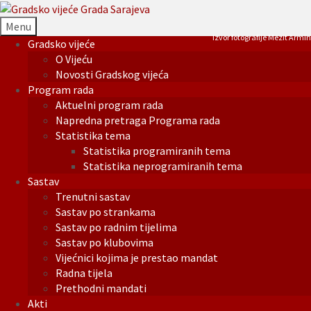
Menu
Izvor fotografije Mezit Armin
Gradsko vijeće
O Vijeću
Novosti Gradskog vijeća
Program rada
Aktuelni program rada
Napredna pretraga Programa rada
Statistika tema
Statistika programiranih tema
Statistika neprogramiranih tema
Sastav
Trenutni sastav
Sastav po strankama
Sastav po radnim tijelima
Sastav po klubovima
Vijećnici kojima je prestao mandat
Radna tijela
Prethodni mandati
Akti