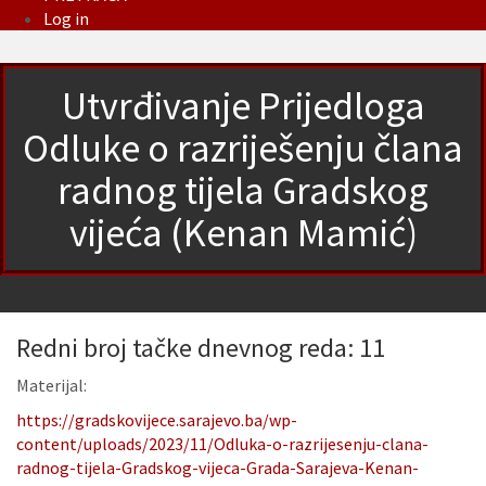
Log in
Utvrđivanje Prijedloga
Odluke o razriješenju člana
radnog tijela Gradskog
vijeća (Kenan Mamić)
Redni broj tačke dnevnog reda: 11
Materijal:
https://gradskovijece.sarajevo.ba/wp-
content/uploads/2023/11/Odluka-o-razrijesenju-clana-
radnog-tijela-Gradskog-vijeca-Grada-Sarajeva-Kenan-