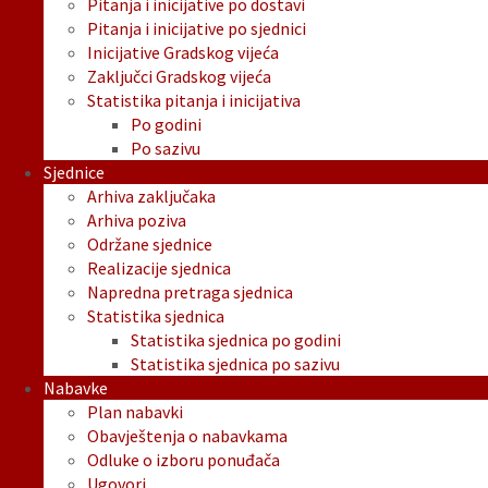
Pitanja i inicijative po dostavi
Pitanja i inicijative po sjednici
Inicijative Gradskog vijeća
Zaključci Gradskog vijeća
Statistika pitanja i inicijativa
Po godini
Po sazivu
Sjednice
Arhiva zaključaka
Arhiva poziva
Održane sjednice
Realizacije sjednica
Napredna pretraga sjednica
Statistika sjednica
Statistika sjednica po godini
Statistika sjednica po sazivu
Nabavke
Plan nabavki
Obavještenja o nabavkama
Odluke o izboru ponuđača
Ugovori