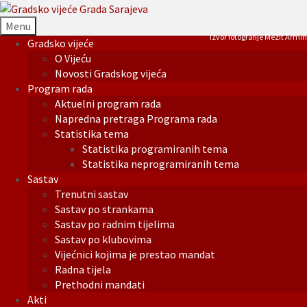
Menu
Izvor fotografije Mezit Armin
Gradsko vijeće
O Vijeću
Novosti Gradskog vijeća
Program rada
Aktuelni program rada
Napredna pretraga Programa rada
Statistika tema
Statistika programiranih tema
Statistika neprogramiranih tema
Sastav
Trenutni sastav
Sastav po strankama
Sastav po radnim tijelima
Sastav po klubovima
Vijećnici kojima je prestao mandat
Radna tijela
Prethodni mandati
Akti