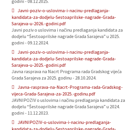
godini - 08.12.2025.
Javni-poziv-o-uslovima-i-nacinu-predlaganja-
kandidata-za-dodjelu-Sestoaprilske-nagrade-Grada-
Sarajeva-u-2026.-godini.pdf
Javni poziv o uslovima i načinu predlaganja kandidata za
dodjelu “Šestoaprilske nagrade Grada Sarajeva” u 2025.
godini - 09.12.2024.
Javni-poziv-o-uslovima-i-nacinu-predlaganja-
kandidata-za-dodjelu-Sestoaprilske-nagrade-Grada-
Sarajeva-u-2025.-godini.pdf
Javna rasprava na Nacrt Programa rada Gradskog vijeća
Grada Sarajeva za 2025. godinu - 28.10.2024.
Javna-rasprava-na-Nacrt-Programa-rada-Gradskog-
vijeca-Grada-Sarajeva-za-2025.-godinu.pdf
JAVNIPOZIV o uslovima i načinu predlaganja kandidata za
dodjelu “Šestoaprilske nagrade Grada Sarajeva” u 2024.
godini - 11.12.2023.
JAVNIPOZIV-o-uslovima-i-nacinu-predlaganja-
kandidata-za-dodjelu-Sestoaprilske-nagrade-Grada-