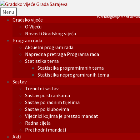
Menu
Izvor fotografije Mezit Armin
Gradsko vijeće
O Vijeću
Novosti Gradskog vijeća
Program rada
Aktuelni program rada
Napredna pretraga Programa rada
Statistika tema
Statistika programiranih tema
Statistika neprogramiranih tema
Sastav
Trenutni sastav
Sastav po strankama
Sastav po radnim tijelima
Sastav po klubovima
Vijećnici kojima je prestao mandat
Radna tijela
Prethodni mandati
Akti