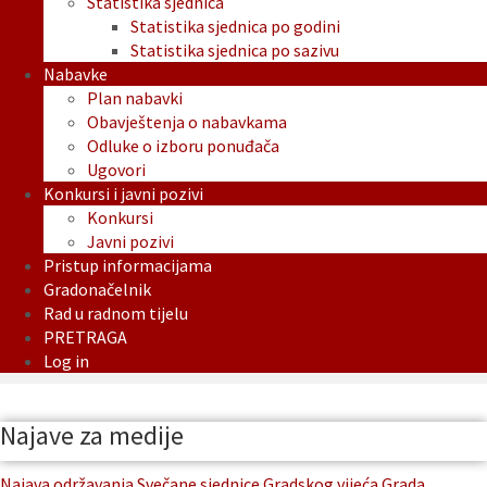
Statistika sjednica
Statistika sjednica po godini
Statistika sjednica po sazivu
Nabavke
Plan nabavki
Obavještenja o nabavkama
Odluke o izboru ponuđača
Ugovori
Konkursi i javni pozivi
Konkursi
Javni pozivi
Pristup informacijama
Gradonačelnik
Rad u radnom tijelu
PRETRAGA
Log in
Najave za medije
Najava održavanja Svečane sjednice Gradskog vijeća Grada