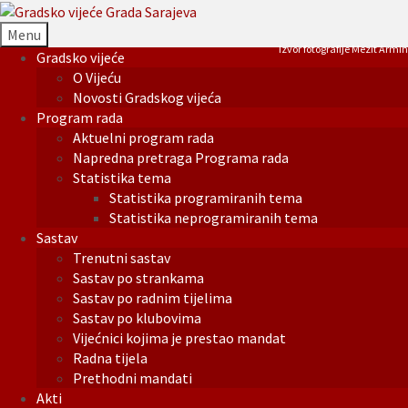
Menu
Izvor fotografije Mezit Armin
Gradsko vijeće
O Vijeću
Novosti Gradskog vijeća
Program rada
Aktuelni program rada
Napredna pretraga Programa rada
Statistika tema
Statistika programiranih tema
Statistika neprogramiranih tema
Sastav
Trenutni sastav
Sastav po strankama
Sastav po radnim tijelima
Sastav po klubovima
Vijećnici kojima je prestao mandat
Radna tijela
Prethodni mandati
Akti