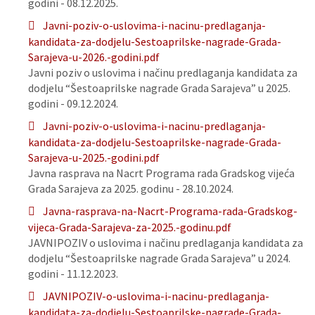
godini - 08.12.2025.
Javni-poziv-o-uslovima-i-nacinu-predlaganja-
kandidata-za-dodjelu-Sestoaprilske-nagrade-Grada-
Sarajeva-u-2026.-godini.pdf
Javni poziv o uslovima i načinu predlaganja kandidata za
dodjelu “Šestoaprilske nagrade Grada Sarajeva” u 2025.
godini - 09.12.2024.
Javni-poziv-o-uslovima-i-nacinu-predlaganja-
kandidata-za-dodjelu-Sestoaprilske-nagrade-Grada-
Sarajeva-u-2025.-godini.pdf
Javna rasprava na Nacrt Programa rada Gradskog vijeća
Grada Sarajeva za 2025. godinu - 28.10.2024.
Javna-rasprava-na-Nacrt-Programa-rada-Gradskog-
vijeca-Grada-Sarajeva-za-2025.-godinu.pdf
JAVNIPOZIV o uslovima i načinu predlaganja kandidata za
dodjelu “Šestoaprilske nagrade Grada Sarajeva” u 2024.
godini - 11.12.2023.
JAVNIPOZIV-o-uslovima-i-nacinu-predlaganja-
kandidata-za-dodjelu-Sestoaprilske-nagrade-Grada-