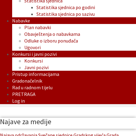
Statistika sjednica
Statistika sjednica po godini
Statistika sjednica po sazivu
Nabavke
Plan nabavki
Obavještenja o nabavkama
Odluke o izboru ponuđača
Ugovori
Konkursi i javni pozivi
Konkursi
Javni pozivi
Pristup informacijama
Gradonačelnik
Rad u radnom tijelu
PRETRAGA
Log in
Najave za medije
Najava održavanja Svečane sjednice Gradskog vijeća Grada