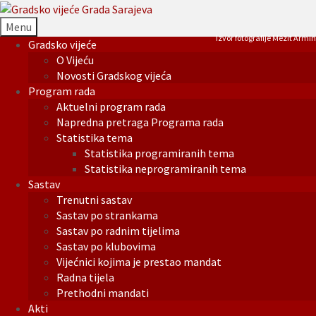
Menu
Izvor fotografije Mezit Armin
Gradsko vijeće
O Vijeću
Novosti Gradskog vijeća
Program rada
Aktuelni program rada
Napredna pretraga Programa rada
Statistika tema
Statistika programiranih tema
Statistika neprogramiranih tema
Sastav
Trenutni sastav
Sastav po strankama
Sastav po radnim tijelima
Sastav po klubovima
Vijećnici kojima je prestao mandat
Radna tijela
Prethodni mandati
Akti