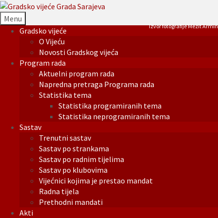
Menu
Izvor fotografije Mezit Armin
Gradsko vijeće
O Vijeću
Novosti Gradskog vijeća
Program rada
Aktuelni program rada
Napredna pretraga Programa rada
Statistika tema
Statistika programiranih tema
Statistika neprogramiranih tema
Sastav
Trenutni sastav
Sastav po strankama
Sastav po radnim tijelima
Sastav po klubovima
Vijećnici kojima je prestao mandat
Radna tijela
Prethodni mandati
Akti