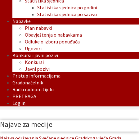
Statistika sjednica
Statistika sjednica po godini
Statistika sjednica po sazivu
Nabavke
Plan nabavki
Obavještenja o nabavkama
Odluke o izboru ponuđača
Ugovori
Konkursi i javni pozivi
Konkursi
Javni pozivi
Pristup informacijama
Gradonačelnik
Rad u radnom tijelu
PRETRAGA
Log in
Najave za medije
Najava održavanja Svečane sjednice Gradskog vijeća Grada