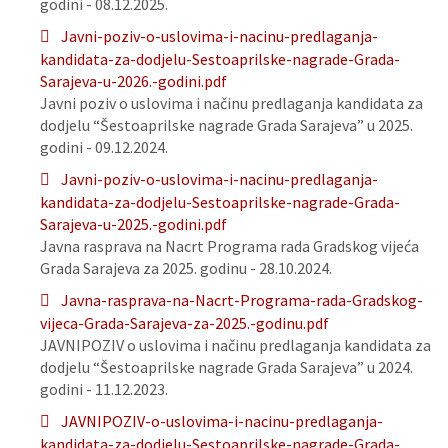
godini - 08.12.2025.
Javni-poziv-o-uslovima-i-nacinu-predlaganja-
kandidata-za-dodjelu-Sestoaprilske-nagrade-Grada-
Sarajeva-u-2026.-godini.pdf
Javni poziv o uslovima i načinu predlaganja kandidata za
dodjelu “Šestoaprilske nagrade Grada Sarajeva” u 2025.
godini - 09.12.2024.
Javni-poziv-o-uslovima-i-nacinu-predlaganja-
kandidata-za-dodjelu-Sestoaprilske-nagrade-Grada-
Sarajeva-u-2025.-godini.pdf
Javna rasprava na Nacrt Programa rada Gradskog vijeća
Grada Sarajeva za 2025. godinu - 28.10.2024.
Javna-rasprava-na-Nacrt-Programa-rada-Gradskog-
vijeca-Grada-Sarajeva-za-2025.-godinu.pdf
JAVNIPOZIV o uslovima i načinu predlaganja kandidata za
dodjelu “Šestoaprilske nagrade Grada Sarajeva” u 2024.
godini - 11.12.2023.
JAVNIPOZIV-o-uslovima-i-nacinu-predlaganja-
kandidata-za-dodjelu-Sestoaprilske-nagrade-Grada-