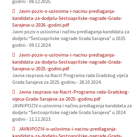
godini - 08.12.2025.
Javni-poziv-o-uslovima-i-nacinu-predlaganja-
kandidata-za-dodjelu-Sestoaprilske-nagrade-Grada-
Sarajeva-u-2026.-godini.pdf
Javni poziv o uslovima i načinu predlaganja kandidata za
dodjelu “Šestoaprilske nagrade Grada Sarajeva” u 2025.
godini - 09.12.2024.
Javni-poziv-o-uslovima-i-nacinu-predlaganja-
kandidata-za-dodjelu-Sestoaprilske-nagrade-Grada-
Sarajeva-u-2025.-godini.pdf
Javna rasprava na Nacrt Programa rada Gradskog vijeća
Grada Sarajeva za 2025. godinu - 28.10.2024.
Javna-rasprava-na-Nacrt-Programa-rada-Gradskog-
vijeca-Grada-Sarajeva-za-2025.-godinu.pdf
JAVNIPOZIV o uslovima i načinu predlaganja kandidata za
dodjelu “Šestoaprilske nagrade Grada Sarajeva” u 2024.
godini - 11.12.2023.
JAVNIPOZIV-o-uslovima-i-nacinu-predlaganja-
kandidata-za-dodjelu-Sestoaprilske-nagrade-Grada-