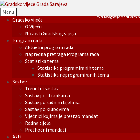
Menu
Izvor fotografije Mezit Armin
Gradsko vijeće
O Vijeću
Novosti Gradskog vijeća
Program rada
Aktuelni program rada
Napredna pretraga Programa rada
Statistika tema
Statistika programiranih tema
Statistika neprogramiranih tema
Sastav
Trenutni sastav
Sastav po strankama
Sastav po radnim tijelima
Sastav po klubovima
Vijećnici kojima je prestao mandat
Radna tijela
Prethodni mandati
Akti