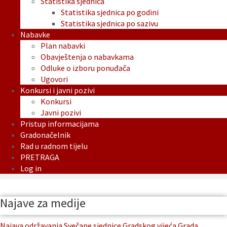
Statistika sjednica
Statistika sjednica po godini
Statistika sjednica po sazivu
Nabavke
Plan nabavki
Obavještenja o nabavkama
Odluke o izboru ponuđača
Ugovori
Konkursi i javni pozivi
Konkursi
Javni pozivi
Pristup informacijama
Gradonačelnik
Rad u radnom tijelu
PRETRAGA
Log in
Najave za medije
Najava održavanja Svečane sjednice Gradskog vijeća Grada