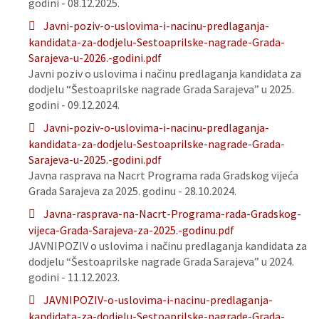
godini - 08.12.2025.
Javni-poziv-o-uslovima-i-nacinu-predlaganja-
kandidata-za-dodjelu-Sestoaprilske-nagrade-Grada-
Sarajeva-u-2026.-godini.pdf
Javni poziv o uslovima i načinu predlaganja kandidata za
dodjelu “Šestoaprilske nagrade Grada Sarajeva” u 2025.
godini - 09.12.2024.
Javni-poziv-o-uslovima-i-nacinu-predlaganja-
kandidata-za-dodjelu-Sestoaprilske-nagrade-Grada-
Sarajeva-u-2025.-godini.pdf
Javna rasprava na Nacrt Programa rada Gradskog vijeća
Grada Sarajeva za 2025. godinu - 28.10.2024.
Javna-rasprava-na-Nacrt-Programa-rada-Gradskog-
vijeca-Grada-Sarajeva-za-2025.-godinu.pdf
JAVNIPOZIV o uslovima i načinu predlaganja kandidata za
dodjelu “Šestoaprilske nagrade Grada Sarajeva” u 2024.
godini - 11.12.2023.
JAVNIPOZIV-o-uslovima-i-nacinu-predlaganja-
kandidata-za-dodjelu-Sestoaprilske-nagrade-Grada-