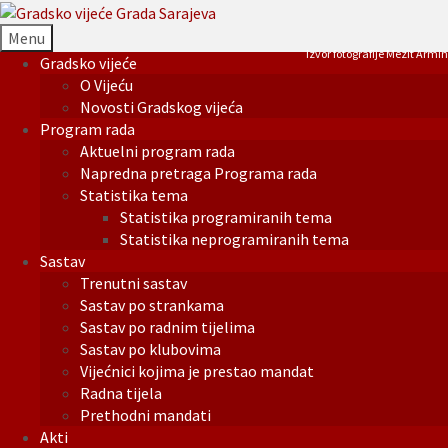
Menu
Izvor fotografije Mezit Armin
Gradsko vijeće
O Vijeću
Novosti Gradskog vijeća
Program rada
Aktuelni program rada
Napredna pretraga Programa rada
Statistika tema
Statistika programiranih tema
Statistika neprogramiranih tema
Sastav
Trenutni sastav
Sastav po strankama
Sastav po radnim tijelima
Sastav po klubovima
Vijećnici kojima je prestao mandat
Radna tijela
Prethodni mandati
Akti