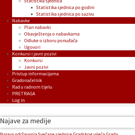
Statistika sjednica
Statistika sjednica po godini
Statistika sjednica po sazivu
Nabavke
Plan nabavki
Obavještenja o nabavkama
Odluke o izboru ponuđača
Ugovori
Konkursi i javni pozivi
Konkursi
Javni pozivi
Pristup informacijama
Gradonačelnik
Rad u radnom tijelu
PRETRAGA
Log in
Najave za medije
Najava održavanja Svečane sjednice Gradskog vijeća Grada