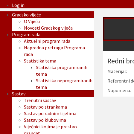
Log in
Gradsko vijeće
O Vijeću
Novosti Gradskog vijeća
Program rada
Aktuelni program rada
Napredna pretraga Programa
rada
Redni br
Statistika tema
Statistika programiranih
Materijal:
tema
Statistika neprogramiranih
Referentni d
tema
Napomena:
Sastav
Trenutni sastav
Sastav po strankama
Sastav po radnim tijelima
Sastav po klubovima
Vijećnici kojima je prestao
mandat