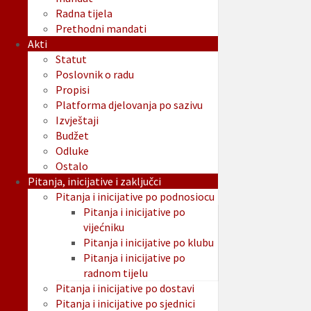
Radna tijela
Prethodni mandati
Akti
Statut
Poslovnik o radu
Propisi
Platforma djelovanja po sazivu
Izvještaji
Budžet
Odluke
Ostalo
Pitanja, inicijative i zaključci
Pitanja i inicijative po podnosiocu
Pitanja i inicijative po
vijećniku
Pitanja i inicijative po klubu
Pitanja i inicijative po
radnom tijelu
Pitanja i inicijative po dostavi
Pitanja i inicijative po sjednici