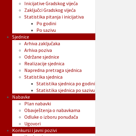
Inicijative Gradskog vijeća
Zaključci Gradskog vijeća
Statistika pitanja i inicijativa
Po godini
Po sazivu
Sjednice
Arhiva zaključaka
Arhiva poziva
Održane sjednice
Realizacije sjednica
Napredna pretraga sjednica
Statistika sjednica
Statistika sjednica po godini
Statistika sjednica po sazivu
Nabavke
Plan nabavki
Obavještenja o nabavkama
Odluke o izboru ponuđača
Ugovori
Konkursi i javni pozivi