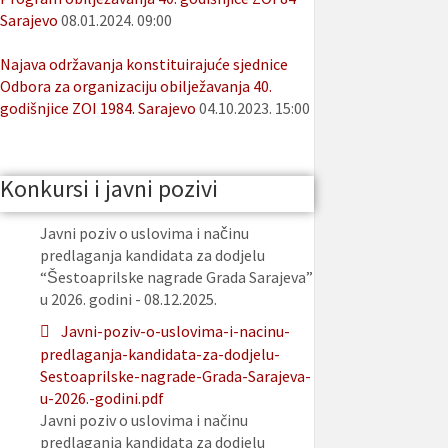
Sarajevo
08.01.2024. 09:00
Najava održavanja konstituirajuće sjednice
Odbora za organizaciju obilježavanja 40.
godišnjice ZOI 1984. Sarajevo
04.10.2023. 15:00
Konkursi i javni pozivi
Javni poziv o uslovima i načinu
predlaganja kandidata za dodjelu
“Šestoaprilske nagrade Grada Sarajeva”
u 2026. godini - 08.12.2025.
Javni-poziv-o-uslovima-i-nacinu-
predlaganja-kandidata-za-dodjelu-
Sestoaprilske-nagrade-Grada-Sarajeva-
u-2026.-godini.pdf
Javni poziv o uslovima i načinu
predlaganja kandidata za dodjelu