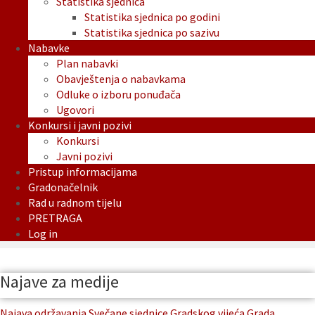
Statistika sjednica
Statistika sjednica po godini
Statistika sjednica po sazivu
Nabavke
Plan nabavki
Obavještenja o nabavkama
Odluke o izboru ponuđača
Ugovori
Konkursi i javni pozivi
Konkursi
Javni pozivi
Pristup informacijama
Gradonačelnik
Rad u radnom tijelu
PRETRAGA
Log in
Najave za medije
Najava održavanja Svečane sjednice Gradskog vijeća Grada