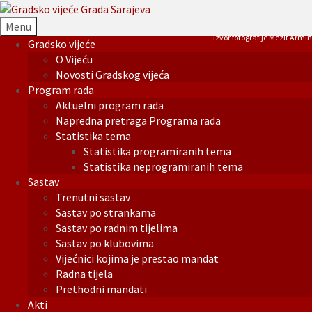
Menu
Izvor fotografije Mezit Armin
Gradsko vijeće
O Vijeću
Novosti Gradskog vijeća
Program rada
Aktuelni program rada
Napredna pretraga Programa rada
Statistika tema
Statistika programiranih tema
Statistika neprogramiranih tema
Sastav
Trenutni sastav
Sastav po strankama
Sastav po radnim tijelima
Sastav po klubovima
Vijećnici kojima je prestao mandat
Radna tijela
Prethodni mandati
Akti