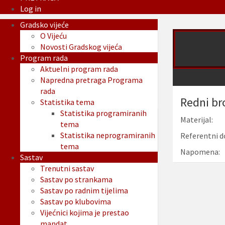
Log in
Gradsko vijeće
O Vijeću
Novosti Gradskog vijeća
Program rada
Aktuelni program rada
Napredna pretraga Programa
rada
Redni br
Statistika tema
Statistika programiranih
Materijal:
tema
Statistika neprogramiranih
Referentni d
tema
Napomena:
Sastav
Trenutni sastav
Sastav po strankama
Sastav po radnim tijelima
Sastav po klubovima
Vijećnici kojima je prestao
mandat