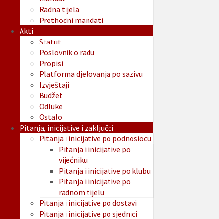
Radna tijela
Prethodni mandati
Akti
Statut
Poslovnik o radu
Propisi
Platforma djelovanja po sazivu
Izvještaji
Budžet
Odluke
Ostalo
Pitanja, inicijative i zaključci
Pitanja i inicijative po podnosiocu
Pitanja i inicijative po
vijećniku
Pitanja i inicijative po klubu
Pitanja i inicijative po
radnom tijelu
Pitanja i inicijative po dostavi
Pitanja i inicijative po sjednici