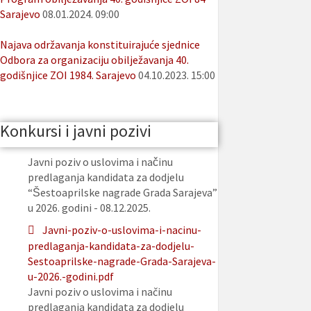
Sarajevo
08.01.2024. 09:00
Najava održavanja konstituirajuće sjednice
Odbora za organizaciju obilježavanja 40.
godišnjice ZOI 1984. Sarajevo
04.10.2023. 15:00
Konkursi i javni pozivi
Javni poziv o uslovima i načinu
predlaganja kandidata za dodjelu
“Šestoaprilske nagrade Grada Sarajeva”
u 2026. godini - 08.12.2025.
Javni-poziv-o-uslovima-i-nacinu-
predlaganja-kandidata-za-dodjelu-
Sestoaprilske-nagrade-Grada-Sarajeva-
u-2026.-godini.pdf
Javni poziv o uslovima i načinu
predlaganja kandidata za dodjelu