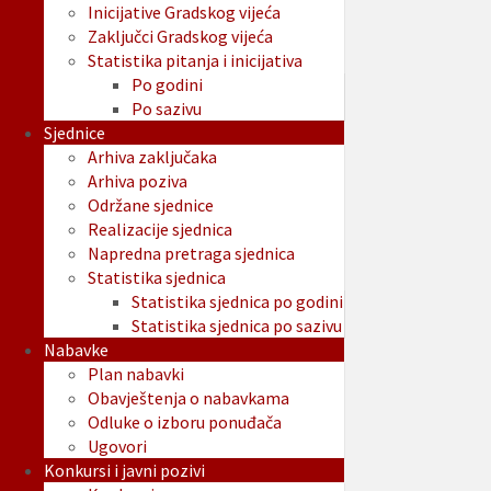
Inicijative Gradskog vijeća
Zaključci Gradskog vijeća
Statistika pitanja i inicijativa
Po godini
Po sazivu
Sjednice
Arhiva zaključaka
Arhiva poziva
Održane sjednice
Realizacije sjednica
Napredna pretraga sjednica
Statistika sjednica
Statistika sjednica po godini
Statistika sjednica po sazivu
Nabavke
Plan nabavki
Obavještenja o nabavkama
Odluke o izboru ponuđača
Ugovori
Konkursi i javni pozivi