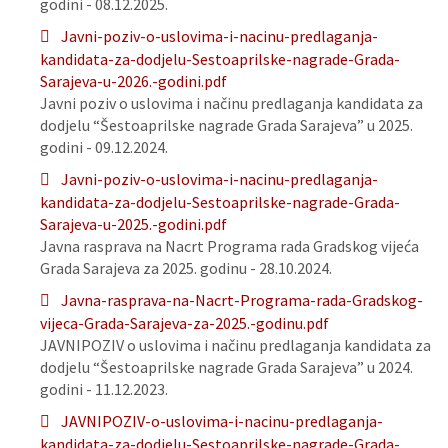
godini - 08.12.2025.
Javni-poziv-o-uslovima-i-nacinu-predlaganja-
kandidata-za-dodjelu-Sestoaprilske-nagrade-Grada-
Sarajeva-u-2026.-godini.pdf
Javni poziv o uslovima i načinu predlaganja kandidata za
dodjelu “Šestoaprilske nagrade Grada Sarajeva” u 2025.
godini - 09.12.2024.
Javni-poziv-o-uslovima-i-nacinu-predlaganja-
kandidata-za-dodjelu-Sestoaprilske-nagrade-Grada-
Sarajeva-u-2025.-godini.pdf
Javna rasprava na Nacrt Programa rada Gradskog vijeća
Grada Sarajeva za 2025. godinu - 28.10.2024.
Javna-rasprava-na-Nacrt-Programa-rada-Gradskog-
vijeca-Grada-Sarajeva-za-2025.-godinu.pdf
JAVNIPOZIV o uslovima i načinu predlaganja kandidata za
dodjelu “Šestoaprilske nagrade Grada Sarajeva” u 2024.
godini - 11.12.2023.
JAVNIPOZIV-o-uslovima-i-nacinu-predlaganja-
kandidata-za-dodjelu-Sestoaprilske-nagrade-Grada-