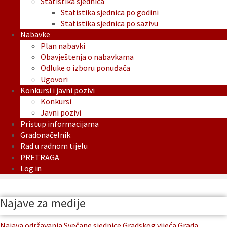
Statistika sjednica
Statistika sjednica po godini
Statistika sjednica po sazivu
Nabavke
Plan nabavki
Obavještenja o nabavkama
Odluke o izboru ponuđača
Ugovori
Konkursi i javni pozivi
Konkursi
Javni pozivi
Pristup informacijama
Gradonačelnik
Rad u radnom tijelu
PRETRAGA
Log in
Najave za medije
Najava održavanja Svečane sjednice Gradskog vijeća Grada