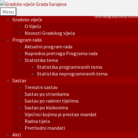
Menu
Izvor fotografije Mezit Armin
Gradsko vijeće
O Vijeću
Novosti Gradskog vijeća
Program rada
Aktuelni program rada
Napredna pretraga Programa rada
Statistika tema
Statistika programiranih tema
Statistika neprogramiranih tema
Sastav
Trenutni sastav
Sastav po strankama
Sastav po radnim tijelima
Sastav po klubovima
Vijećnici kojima je prestao mandat
Radna tijela
Prethodni mandati
Akti